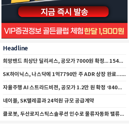
Headline
희망밴드 최상단 딜리셔스, 공모가 7000원 확정... 154억 규모 IPO 돌입
SK하이닉스, 나스닥에 1억7790만 주 ADR 상장 완료…29일 국내 추가 상장
자율주행 AI 스트라드비젼, 공모가 1.2만 원 확정 ‘840억 수혈’
네이블, SK텔레콤과 24억원 규모 공급계약
클로봇, 두산로지스틱스솔루션 인수로 물류자동화 밸류체인 확장 추진 - IBK투자증권