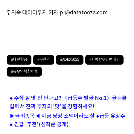
주지숙 데이터투자 기자 pr@datatooza.com
#대한항공
#무인기
#ADEX2025
#저피탐무인편대기
#유무인복합체계
● 주식 할 맛 안 난다고? 《급등주 발굴 No.1》골든클
럽에서 진짜 투자의 '맛'을 경험하세요!
▶극비종목◀ 지금 당장 소액이라도 살 ●급등 유망주
● 긴급 '추천'(선착순 공개)