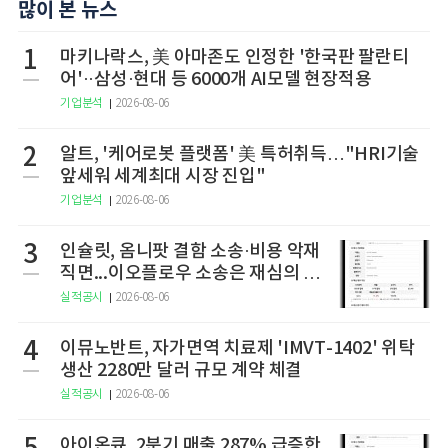
많이 본 뉴스
1
마키나락스, 美 아마존도 인정한 '한국판 팔란티
어'··삼성·현대 등 6000개 AI모델 현장적용
기업분석
2026-08-06
2
알트, '케어로봇 플랫폼' 美 특허취득…"HRI기술
앞세워 세계최대 시장 진입"
기업분석
2026-08-06
3
인슐릿, 옴니팟 결함 소송·비용 악재
직면...이오플로우 소송은 재심의 청
구
실적공시
2026-08-06
4
이뮤노반트, 자가면역 치료제 'IMVT-1402' 위탁
생산 2280만 달러 규모 계약 체결
실적공시
2026-08-06
아이온큐, 2분기 매출 287% 급증한