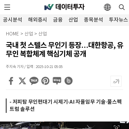
공시분석
해외증시
금융
산업
종목분석
투자뉴스
HOME
>
산업
>
산업
국내 첫 스텔스 무인기 등장…대한항공, 유
무인 복합체계 핵심기체 공개
주지숙 기자 / 입력 : 2025-10-21 05:05
- 저피탐 무인편대기 시제기·AI 자율임무 기술·풀스펙
트럼 솔루션