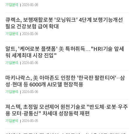
기업분석
2026-08-06
큐렉소, 보행재활로봇 '모닝워크' 4단계 보행기능개선
필요 건강보험 급여 확대
기업분석
2026-08-06
알트, '케어로봇 플랫폼' 美 특허취득…"HRI기술 앞세
워 세계최대 시장 진입"
기업분석
2026-08-06
마키나락스, 美 아마존도 인정한 '한국판 팔란티어'··삼
성·현대 등 6000개 AI모델 현장적용
기업분석
2026-08-06
져스텍, 초정밀 모션제어 원천기술로 "반도체·로봇·우주
용 모터·광통신" 차세대 성장동력 재편
기업분석
2026-08-05