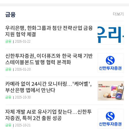
금융
더보기
우리은행, 한화그룹과 첨단 전략산업 금융
지원 협약 체결
금융
2026-01-22
신한투자증권, 이더퓨즈와 한국 국채 기반
스테이블본드 발행 협력 본격화
금융
2026-01-20
카메라 없이 24시간 모니터링…'케어벨',
부산은행 앱에서 만난다
금융
2025-10-30
자체 개발 AI로 유사기업 찾는다…신한투
자증권, 특허 2건 출원 성공
금융
2025-10-21