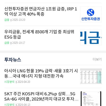
신한투자증권 연금자산 1조원 급증, IRP 1
억 이상 고객 40% 폭증
금융
2025-10-20
우리금융, 전세계 8500개 기업 중 최상위
ESG 등급
금융
2025-10-17
투자뉴스
더보기
아시아 LNG 현물 19% 급락·새울 3호기 시
동…국내 에너지 지형 대전환 가속
시장분석
2026-04-20
SKT 주간 KOSPI 대비 6.2%p 상회…5G
SA~6G 사이클, 2029년까지 대규모 투자
예고
시장분석
2026-04-13