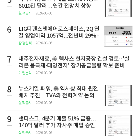
5
8010만 달러…연간 전망치 상향
실적공시
2026-08-06
6
LIG디펜스앤에어로스페이스, 2Q 연
결 영업이익 1057억...전년비 29%↑
잠정실적
2026-08-06
7
대주전자재료, 美 텍사스 현지공장 건설 검토··'실
리콘 음극재·태양전지' 장기공급물량 확보 준비
기업분석
2026-08-06
8
뉴스케일 파워, 美 역사상 최대 원전
배치 추진…TVA와 전력계약 논의
실적공시
2026-08-06
9
샌디스크, 4분기 매출 51% 급증…
140억 달러 추가 자사주 매입 승인
실적공시
2026-08-06