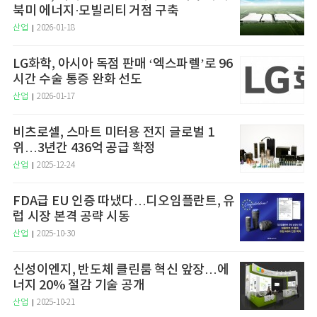
북미 에너지·모빌리티 거점 구축
산업
2026-01-18
LG화학, 아시아 독점 판매 ‘엑스파렐’로 96
시간 수술 통증 완화 선도
산업
2026-01-17
비츠로셀, 스마트 미터용 전지 글로벌 1
위…3년간 436억 공급 확정
산업
2025-12-24
FDA급 EU 인증 따냈다…디오임플란트, 유
럽 시장 본격 공략 시동
산업
2025-10-30
신성이엔지, 반도체 클린룸 혁신 앞장…에
너지 20% 절감 기술 공개
산업
2025-10-21