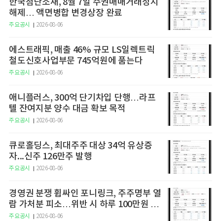
한국첨단소재, 8월 7일 주권매매거래정지
해제… 액면병합 변경상장 완료
주요공시
2026-08-06
에스트래픽, 매출 46% 규모 LS일렉트릭
철도신호사업부문 745억원에 품는다
주요공시
2026-08-06
애니플러스, 300억 단기차입 단행…라프
텔 잔여지분 양수 대금 확보 목적
주요공시
2026-08-06
큐로홀딩스, 최대주주 대상 34억 유상증
자...신주 126만주 발행
주요공시
2026-08-06
경영권 분쟁 휩싸인 포니링크, 주주명부 열
람 가처분 피소…위반 시 하루 100만원 청
구
주요공시
2026-08-06