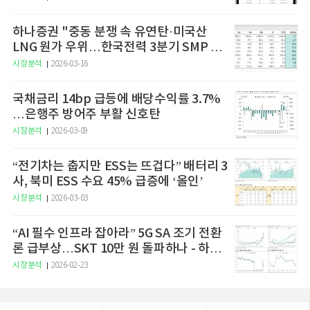
하나증권 "중동 분쟁 속 유연탄·미국산
LNG 원가 우위…한국전력 3분기 SMP 상
승 전망"
시장분석
2026-03-16
국채금리 14bp 급등에 배당수익률 3.7%
…은행주 방어주 부활 신호탄
시장분석
2026-03-09
“전기차는 춥지만 ESS는 뜨겁다” 배터리 3
사, 북미 ESS 수요 45% 급증에 ‘올인’
시장분석
2026-03-03
“AI 필수 인프라 잡아라” 5G SA 조기 전환
론 급부상…SKT 10만 원 돌파하나 - 하나
증권
시장분석
2026-02-23