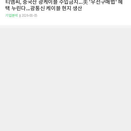
티엠씨, 중국산 광케이블 수입금지...美 '우선구매법' 혜
택 누린다...광통신 케이블 현지 생산
기업분석
2026-08-05