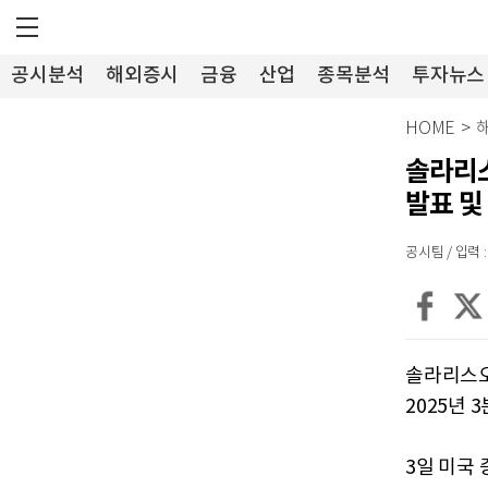
공시분석
해외증시
금융
산업
종목분석
투자뉴스
HOME
>
솔라리스
발표 및
공시팀 / 입력 : 
솔라리스오일필
2025년 
3일 미국