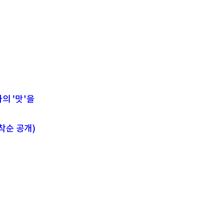
의 '맛'을
착순 공개)