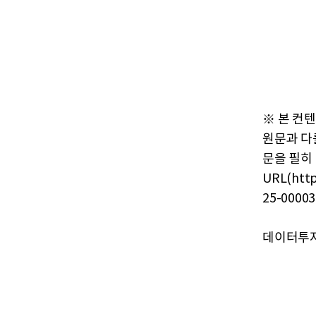
※ 본 컨
원문과 다
문을 필히
URL(http
25-00003
데이터투자 