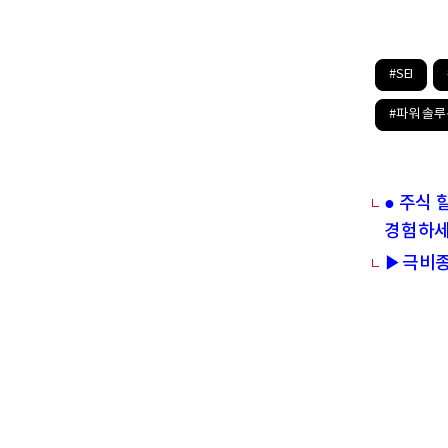
#SEI
#파워 솔루
● 주식 
경험하세
▶극비종