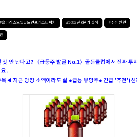
#솔라리스오일필드인프라스트럭처
#2025년 3분기 실적
#주주 환원
션
할 맛 안 난다고? 《급등주 발굴 No.1》골든클럽에서 진짜 투자
요!
목◀ 지금 당장 소액이라도 살 ●급등 유망주● 긴급 '추천'(선