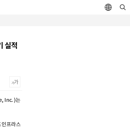
기 실적
Inc. )는
필드인프라스