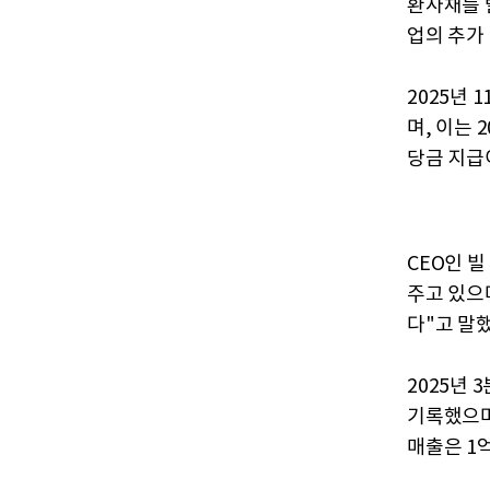
환사채를 발
업의 추가
2025년 
며, 이는 
당금 지급
CEO인 
주고 있으
다"고 말했
2025년
기록했으며,
매출은 1억