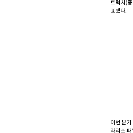
트럭처(증권
표했다.
이번 분기 
라리스 파