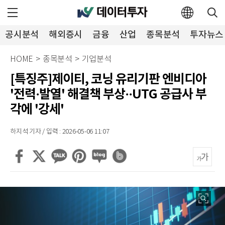
공시분석
해외증시
금융
산업
종목분석
투자뉴스
HOME
>
종목분석
>
기업분석
[특징주]제이티, 코닝 유리기판 엔비디아
'전력·발열' 해결책 부상··UTG 공급사 부
각에 '강세'
하지석 기자 / 입력 : 2026-05-06 11:07