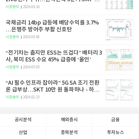
승 전망"
시장분석
2026-03-16
국채금리 14bp 급등에 배당수익률 3.7%
…은행주 방어주 부활 신호탄
시장분석
2026-03-09
“전기차는 춥지만 ESS는 뜨겁다” 배터리 3
사, 북미 ESS 수요 45% 급증에 ‘올인’
시장분석
2026-03-03
“AI 필수 인프라 잡아라” 5G SA 조기 전환
론 급부상…SKT 10만 원 돌파하나 - 하나
증권
시장분석
2026-02-23
공시분석
해외증시
금융
산업
종목분석
투자뉴스