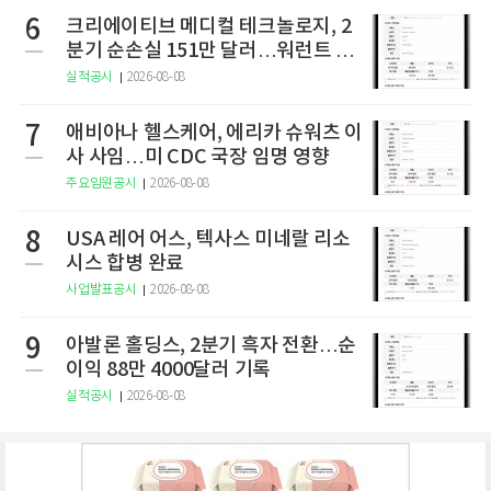
6
크리에이티브 메디컬 테크놀로지, 2
분기 순손실 151만 달러…워런트 행
사로 446만 달러 조달
실적공시
2026-08-08
7
애비아나 헬스케어, 에리카 슈워츠 이
사 사임…미 CDC 국장 임명 영향
주요임원공시
2026-08-08
8
USA 레어 어스, 텍사스 미네랄 리소
시스 합병 완료
사업발표공시
2026-08-08
9
아발론 홀딩스, 2분기 흑자 전환…순
이익 88만 4000달러 기록
실적공시
2026-08-08