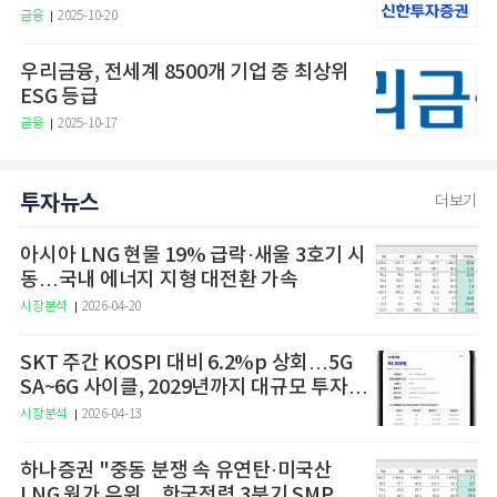
금융
2025-10-20
우리금융, 전세계 8500개 기업 중 최상위
ESG 등급
금융
2025-10-17
투자뉴스
더보기
아시아 LNG 현물 19% 급락·새울 3호기 시
동…국내 에너지 지형 대전환 가속
시장분석
2026-04-20
SKT 주간 KOSPI 대비 6.2%p 상회…5G
SA~6G 사이클, 2029년까지 대규모 투자
예고
시장분석
2026-04-13
하나증권 "중동 분쟁 속 유연탄·미국산
LNG 원가 우위…한국전력 3분기 SMP 상