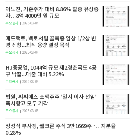
이노진, 기준주가 대비 8.86% 할증 유상증
자…8억 4000만 원 규모
주요공시
2026-08-07
메드팩토, 백토서팁 골육종 임상 1/2상 변
경 신청...최적 용량 결정 목적
주요공시
2026-08-07
HJ중공업, 1044억 규모 제2경춘국도 4공
구 낙찰...매출 대비 5.22%
주요공시
2026-08-07
법원, 씨씨에스 소액주주 '일시 이사 선임'
즉시항고 모두 기각
주요공시
2026-08-07
정성식 부사장, 웰크론 주식 3만1669주 ↑…지분율
0.28%