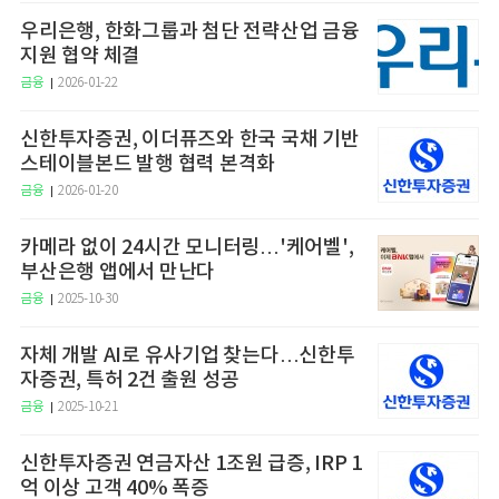
우리은행, 한화그룹과 첨단 전략산업 금융
지원 협약 체결
금융
2026-01-22
신한투자증권, 이더퓨즈와 한국 국채 기반
스테이블본드 발행 협력 본격화
금융
2026-01-20
카메라 없이 24시간 모니터링…'케어벨',
부산은행 앱에서 만난다
금융
2025-10-30
자체 개발 AI로 유사기업 찾는다…신한투
자증권, 특허 2건 출원 성공
금융
2025-10-21
신한투자증권 연금자산 1조원 급증, IRP 1
억 이상 고객 40% 폭증