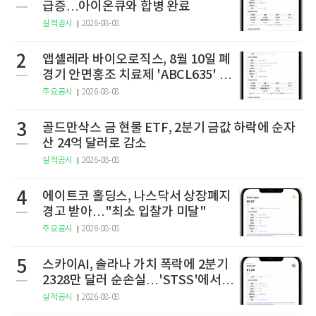
급증…아이온큐와 합병 완료
실적공시
2026-08-08
2
앱셀레라 바이오로직스, 8월 10일 폐
경기 안면홍조 치료제 'ABCL635' 임
상 2상 결과 발표
주요공시
2026-08-08
3
골드만삭스 금 현물 ETF, 2분기 금값 하락에 순자
산 24억 달러로 감소
실적공시
2026-08-08
4
에이트코 홀딩스, 나스닥서 상장폐지
경고 받아…"최소 입찰가 미달"
주요공시
2026-08-08
5
스카이AI, 솔라나 가치 폭락에 2분기
2328만 달러 순손실…'STSS'에서
사명·티커 변경 완료
실적공시
2026-08-08