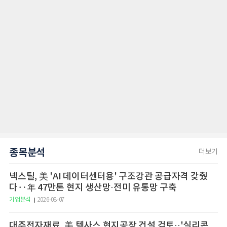
종목분석
더보기
넥스틸, 美 'AI 데이터센터용' 구조강관 공급자격 갖췄
다‥年 47만톤 현지 생산망·전미 유통망 구축
기업분석
2026-08-07
대주전자재료, 美 텍사스 현지공장 건설 검토··'실리콘