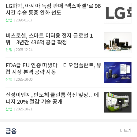
LG화학, 아시아 독점 판매 ‘엑스파렐’로 96
시간 수술 통증 완화 선도
산업
2026-01-17
비츠로셀, 스마트 미터용 전지 글로벌 1
위…3년간 436억 공급 확정
산업
2025-12-24
FDA급 EU 인증 따냈다…디오임플란트, 유
럽 시장 본격 공략 시동
산업
2025-10-30
신성이엔지, 반도체 클린룸 혁신 앞장…에
너지 20% 절감 기술 공개
산업
2025-10-21
금융
더보기