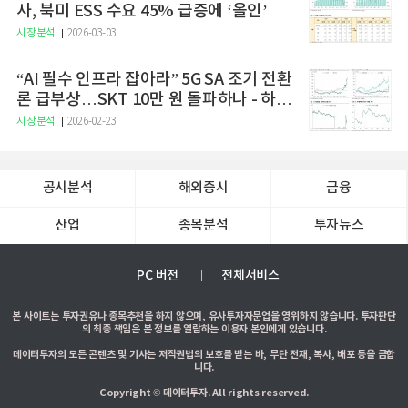
사, 북미 ESS 수요 45% 급증에 ‘올인’
시장분석
2026-03-03
“AI 필수 인프라 잡아라” 5G SA 조기 전환
론 급부상…SKT 10만 원 돌파하나 - 하나
증권
시장분석
2026-02-23
공시분석
해외증시
금융
산업
종목분석
투자뉴스
PC 버전
전체서비스
본 사이트는 투자권유나 종목추천을 하지 않으며, 유사투자자문업을 영위하지 않습니다. 투자판단
의 최종 책임은 본 정보를 열람하는 이용자 본인에게 있습니다.
데이터투자의 모든 콘텐츠 및 기사는 저작권법의 보호를 받는 바, 무단 전재, 복사, 배포 등을 금합
니다.
Copyright © 데이터투자. All rights reserved.