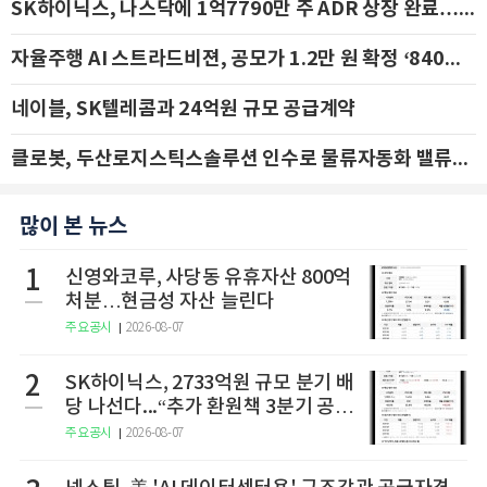
SK하이닉스, 나스닥에 1억7790만 주 ADR 상장 완료…29일 국내 추가 상장
자율주행 AI 스트라드비젼, 공모가 1.2만 원 확정 ‘840억 수혈’
네이블, SK텔레콤과 24억원 규모 공급계약
클로봇, 두산로지스틱스솔루션 인수로 물류자동화 밸류체인 확장 추진 - IBK투자증권
많이 본 뉴스
1
신영와코루, 사당동 유휴자산 800억
처분…현금성 자산 늘린다
주요공시
2026-08-07
2
SK하이닉스, 2733억원 규모 분기 배
당 나선다...“추가 환원책 3분기 공
개”
주요공시
2026-08-07