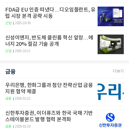
FDA급 EU 인증 따냈다…디오임플란트, 유
럽 시장 본격 공략 시동
산업
2025-10-30
신성이엔지, 반도체 클린룸 혁신 앞장…에
너지 20% 절감 기술 공개
산업
2025-10-21
금융
더보기
우리은행, 한화그룹과 첨단 전략산업 금융
지원 협약 체결
금융
2026-01-22
신한투자증권, 이더퓨즈와 한국 국채 기반
스테이블본드 발행 협력 본격화
금융
2026-01-20