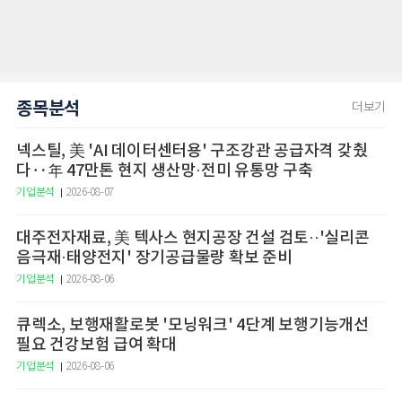
종목분석
더보기
넥스틸, 美 'AI 데이터센터용' 구조강관 공급자격 갖췄
다‥年 47만톤 현지 생산망·전미 유통망 구축
기업분석
2026-08-07
대주전자재료, 美 텍사스 현지공장 건설 검토··'실리콘
음극재·태양전지' 장기공급물량 확보 준비
기업분석
2026-08-06
큐렉소, 보행재활로봇 '모닝워크' 4단계 보행기능개선
필요 건강보험 급여 확대
기업분석
2026-08-06