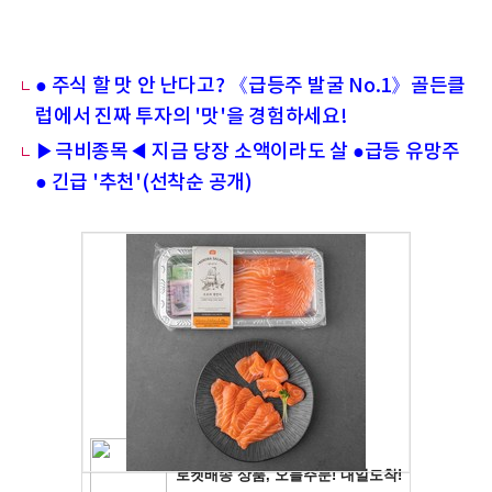
● 주식 할 맛 안 난다고? 《급등주 발굴 No.1》골든클
럽에서 진짜 투자의 '맛'을 경험하세요!
▶극비종목◀ 지금 당장 소액이라도 살 ●급등 유망주
● 긴급 '추천'(선착순 공개)