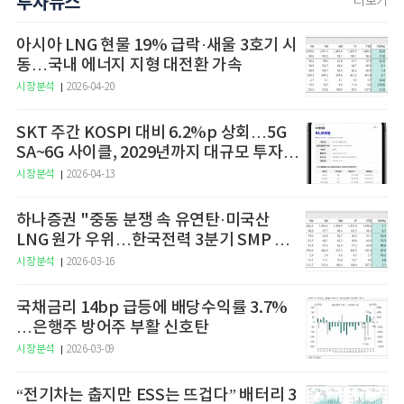
투자뉴스
더보기
아시아 LNG 현물 19% 급락·새울 3호기 시
동…국내 에너지 지형 대전환 가속
시장분석
2026-04-20
SKT 주간 KOSPI 대비 6.2%p 상회…5G
SA~6G 사이클, 2029년까지 대규모 투자
예고
시장분석
2026-04-13
하나증권 "중동 분쟁 속 유연탄·미국산
LNG 원가 우위…한국전력 3분기 SMP 상
승 전망"
시장분석
2026-03-16
국채금리 14bp 급등에 배당수익률 3.7%
…은행주 방어주 부활 신호탄
시장분석
2026-03-09
“전기차는 춥지만 ESS는 뜨겁다” 배터리 3