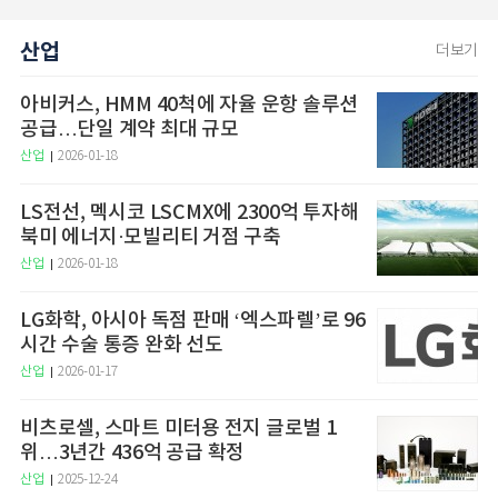
산업
더보기
아비커스, HMM 40척에 자율 운항 솔루션
공급…단일 계약 최대 규모
산업
2026-01-18
LS전선, 멕시코 LSCMX에 2300억 투자해
북미 에너지·모빌리티 거점 구축
산업
2026-01-18
LG화학, 아시아 독점 판매 ‘엑스파렐’로 96
시간 수술 통증 완화 선도
산업
2026-01-17
비츠로셀, 스마트 미터용 전지 글로벌 1
위…3년간 436억 공급 확정
산업
2025-12-24