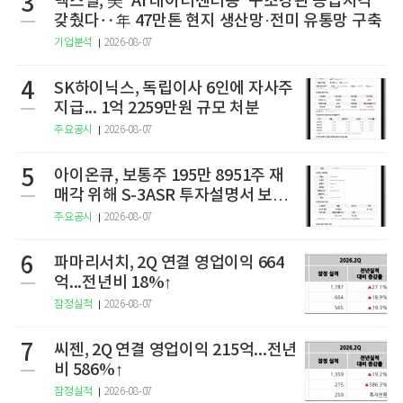
3
넥스틸, 美 'AI 데이터센터용' 구조강관 공급자격
갖췄다‥年 47만톤 현지 생산망·전미 유통망 구축
기업분석
2026-08-07
4
SK하이닉스, 독립이사 6인에 자사주
지급... 1억 2259만원 규모 처분
주요공시
2026-08-07
5
아이온큐, 보통주 195만 8951주 재
매각 위해 S-3ASR 투자설명서 보충
서 제출
주요공시
2026-08-07
6
파마리서치, 2Q 연결 영업이익 664
억...전년비 18%↑
잠정실적
2026-08-07
7
씨젠, 2Q 연결 영업이익 215억...전년
비 586%↑
잠정실적
2026-08-07