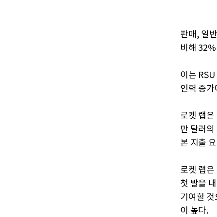
판매, 일반
비해 32%
이는 RS
인력 증가
로켓 랩은 
만 달러의 
본 지출 
로켓 랩은 
첫 발을 
기여할 것
이 높다.