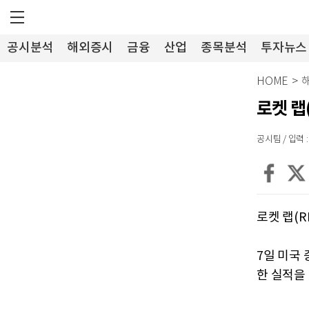
공시분석
해외증시
금융
산업
종목분석
투자뉴스
HOME
>
로켓 랩(
공시팀 / 입력 : 
로켓 랩(RK
7일 미국 
한 실적을