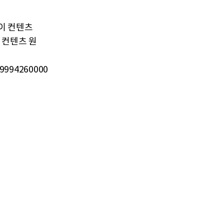
약이 컨텐츠
 컨텐츠 원
1999426000028/0001819994-