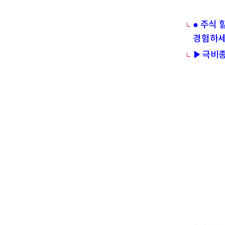
● 주식 
경험하세
▶극비종