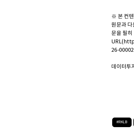
※ 본 컨
원문과 다
문을 필히
URL(http
26-00002
데이터투자 
#RKLB