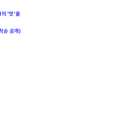
의 '맛'을
착순 공개)