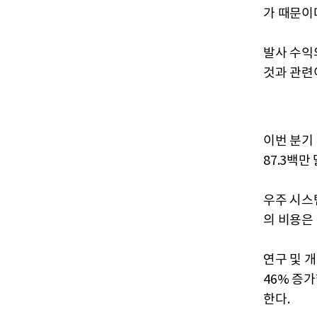
가 때문이
발사 수익의
것과 관련
이번 분기 
87.3백만
우주 시스템
의 비용은 
연구 및 개
46% 증
한다.