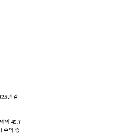
025년 같
의 49.7
사 수익 증