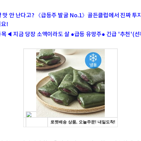
할 맛 안 난다고? 《급등주 발굴 No.1》골든클럽에서 진짜 투자
요!
목◀ 지금 당장 소액이라도 살 ●급등 유망주● 긴급 '추천'(선