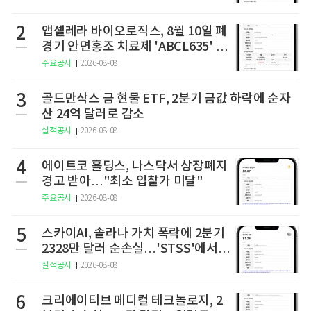
2
앱셀레라 바이오로직스, 8월 10일 폐
경기 안면홍조 치료제 'ABCL635' 임
상 2상 결과 발표
주요공시
2026-08-08
3
골드만삭스 금 현물 ETF, 2분기 금값 하락에 순자
산 24억 달러로 감소
실적공시
2026-08-08
4
에이트코 홀딩스, 나스닥서 상장폐지
경고 받아…"최소 입찰가 미달"
주요공시
2026-08-08
5
스카이AI, 솔라나 가치 폭락에 2분기
2328만 달러 순손실…'STSS'에서
사명·티커 변경 완료
실적공시
2026-08-08
6
크리에이티브 메디컬 테크놀로지, 2