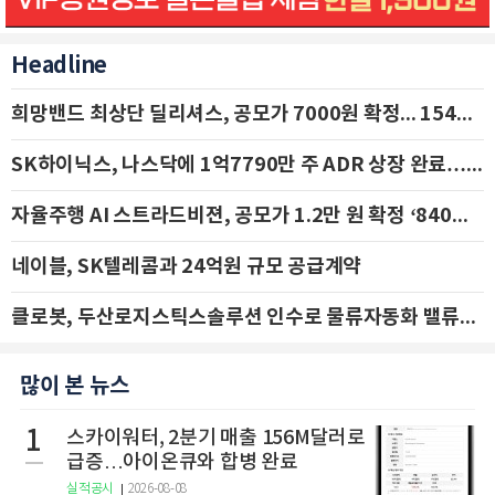
Headline
희망밴드 최상단 딜리셔스, 공모가 7000원 확정... 154억 규모 IPO 돌입
SK하이닉스, 나스닥에 1억7790만 주 ADR 상장 완료…29일 국내 추가 상장
자율주행 AI 스트라드비젼, 공모가 1.2만 원 확정 ‘840억 수혈’
네이블, SK텔레콤과 24억원 규모 공급계약
클로봇, 두산로지스틱스솔루션 인수로 물류자동화 밸류체인 확장 추진 - IBK투자증권
많이 본 뉴스
1
스카이워터, 2분기 매출 156M달러로
급증…아이온큐와 합병 완료
실적공시
2026-08-08