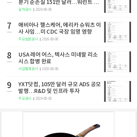
분기 순손실 151만 달러…워런트 행
사로 446만 달러 조달
실적공시
2026-08-08
7
애비아나 헬스케어, 에리카 슈워츠 이
사 사임…미 CDC 국장 임명 영향
주요임원공시
2026-08-08
8
USA 레어 어스, 텍사스 미네랄 리소
시스 합병 완료
사업발표공시
2026-08-08
9
YXT닷컴, 105만 달러 규모 ADS 공모
발행…R&D 및 인프라 투자
주요공시
2026-08-08