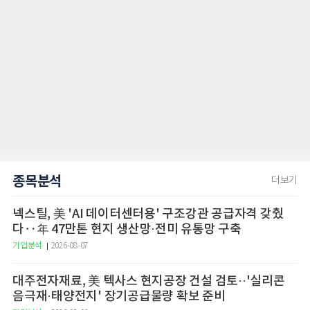
종목분석
더보기
넥스틸, 美 'AI 데이터센터용' 구조강관 공급자격 갖췄
다‥年 47만톤 현지 생산망·전미 유통망 구축
기업분석
2026-08-07
대주전자재료, 美 텍사스 현지공장 건설 검토··'실리콘
음극재·태양전지' 장기공급물량 확보 준비