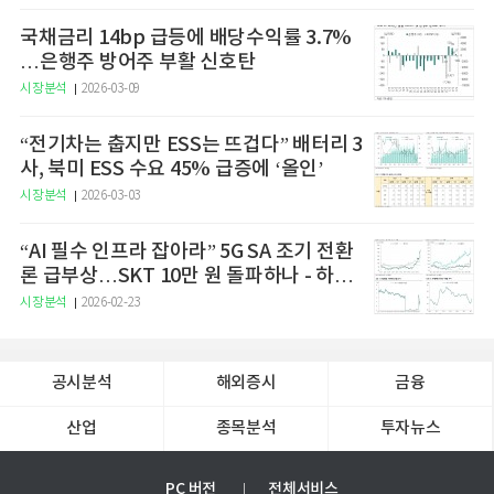
국채금리 14bp 급등에 배당수익률 3.7%
…은행주 방어주 부활 신호탄
시장분석
2026-03-09
“전기차는 춥지만 ESS는 뜨겁다” 배터리 3
사, 북미 ESS 수요 45% 급증에 ‘올인’
시장분석
2026-03-03
“AI 필수 인프라 잡아라” 5G SA 조기 전환
론 급부상…SKT 10만 원 돌파하나 - 하나
증권
시장분석
2026-02-23
공시분석
해외증시
금융
산업
종목분석
투자뉴스
PC 버전
전체서비스