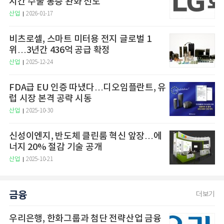
시간 수술 통증 완화 선도
산업
2026-01-17
비츠로셀, 스마트 미터용 전지 글로벌 1
위…3년간 436억 공급 확정
산업
2025-12-24
FDA급 EU 인증 따냈다…디오임플란트, 유
럽 시장 본격 공략 시동
산업
2025-10-30
신성이엔지, 반도체 클린룸 혁신 앞장…에
너지 20% 절감 기술 공개
산업
2025-10-21
금융
더보기
우리은행, 한화그룹과 첨단 전략산업 금융