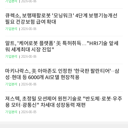
기업분석
2026-08-06
큐렉소, 보행재활로봇 '모닝워크' 4단계 보행기능개선
필요 건강보험 급여 확대
기업분석
2026-08-06
알트, '케어로봇 플랫폼' 美 특허취득…"HRI기술 앞세
워 세계최대 시장 진입"
기업분석
2026-08-06
마키나락스, 美 아마존도 인정한 '한국판 팔란티어'··삼
성·현대 등 6000개 AI모델 현장적용
기업분석
2026-08-06
져스텍, 초정밀 모션제어 원천기술로 "반도체·로봇·우주
용 모터·광통신" 차세대 성장동력 재편
기업분석
2026-08-05