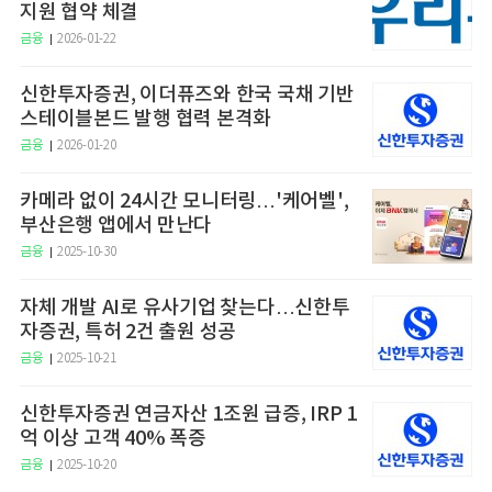
지원 협약 체결
금융
2026-01-22
신한투자증권, 이더퓨즈와 한국 국채 기반
스테이블본드 발행 협력 본격화
금융
2026-01-20
카메라 없이 24시간 모니터링…'케어벨',
부산은행 앱에서 만난다
금융
2025-10-30
자체 개발 AI로 유사기업 찾는다…신한투
자증권, 특허 2건 출원 성공
금융
2025-10-21
신한투자증권 연금자산 1조원 급증, IRP 1
억 이상 고객 40% 폭증
금융
2025-10-20