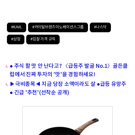
#KAVL
#카이발브랜즈이노베이션스그룹
#나스닥
#상장
#입찰 가격 규칙
● 주식 할 맛 안 난다고? 《급등주 발굴 No.1》골든클
럽에서 진짜 투자의 '맛'을 경험하세요!
▶극비종목◀ 지금 당장 소액이라도 살 ●급등 유망주
● 긴급 '추천'(선착순 공개)