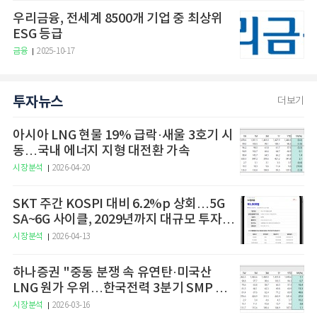
우리금융, 전세계 8500개 기업 중 최상위
ESG 등급
금융
2025-10-17
투자뉴스
더보기
아시아 LNG 현물 19% 급락·새울 3호기 시
동…국내 에너지 지형 대전환 가속
시장분석
2026-04-20
SKT 주간 KOSPI 대비 6.2%p 상회…5G
SA~6G 사이클, 2029년까지 대규모 투자
예고
시장분석
2026-04-13
하나증권 "중동 분쟁 속 유연탄·미국산
LNG 원가 우위…한국전력 3분기 SMP 상
승 전망"
시장분석
2026-03-16