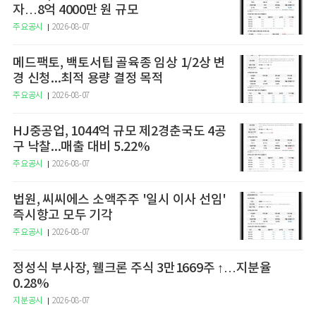
자…8억 4000만 원 규모
주요공시
2026-08-07
메드팩토, 백토서팁 골육종 임상 1/2상 변
경 신청...최적 용량 결정 목적
주요공시
2026-08-07
HJ중공업, 1044억 규모 제2경춘국도 4공
구 낙찰...매출 대비 5.22%
주요공시
2026-08-07
법원, 씨씨에스 소액주주 '일시 이사 선임'
즉시항고 모두 기각
주요공시
2026-08-07
정성식 부사장, 웰크론 주식 3만1669주 ↑…지분율
0.28%
지분공시
2026-08-07