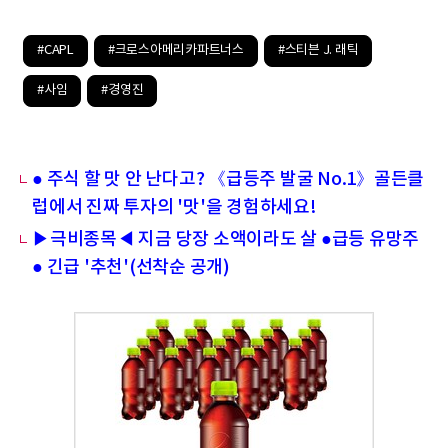
#CAPL
#크로스아메리카파트너스
#스티븐 J. 래틱
#사임
#경영진
● 주식 할 맛 안 난다고? 《급등주 발굴 No.1》골든클
럽에서 진짜 투자의 '맛'을 경험하세요!
▶극비종목◀ 지금 당장 소액이라도 살 ●급등 유망주
● 긴급 '추천'(선착순 공개)