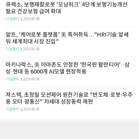
큐렉소, 보행재활로봇 '모닝워크' 4단계 보행기능개선
필요 건강보험 급여 확대
기업분석
2026-08-06
알트, '케어로봇 플랫폼' 美 특허취득…"HRI기술 앞세
워 세계최대 시장 진입"
기업분석
2026-08-06
마키나락스, 美 아마존도 인정한 '한국판 팔란티어'··삼
성·현대 등 6000개 AI모델 현장적용
기업분석
2026-08-06
져스텍, 초정밀 모션제어 원천기술로 "반도체·로봇·우주
용 모터·광통신" 차세대 성장동력 재편
기업분석
2026-08-05