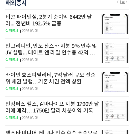
해외증시
더보기
비콘 파이낸셜, 2분기 순이익 6442만 달
러... 전년비 192.5% 급증
실적공시
2026-08-08
인그리디언, 인도 산스타 지분 9% 인수 및
JV 설립... 테이트 앤 라일 인수용 42억 달
러 규모 자금 조달안 확보
실적공시
2026-08-08
라이먼 호스피털리티, 7억 달러 규모 선순
위 채권 발행…기존 채권 전액 상환
실적공시
2026-08-08
인컴퍼스 헬스, 감마나이프 지분 1790만 달
러에 매각… 1750만 달러 처분이익 기록
실적공시
2026-08-08
넥스타 미디어, 테그나 인수 후속 소송으로