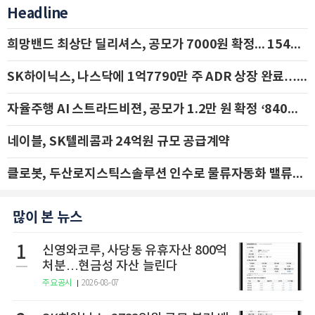
Headline
희망밴드 최상단 딜리셔스, 공모가 7000원 확정... 154억 규모 IPO 돌입
SK하이닉스, 나스닥에 1억7790만 주 ADR 상장 완료…29일 국내 추가 상장
자율주행 AI 스트라드비젼, 공모가 1.2만 원 확정 ‘840억 수혈’
네이블, SK텔레콤과 24억원 규모 공급계약
클로봇, 두산로지스틱스솔루션 인수로 물류자동화 밸류체인 확장 추진 - IBK투자증권
많이 본 뉴스
1
신영와코루, 사당동 유휴자산 800억
처분…현금성 자산 늘린다
주요공시
2026-08-07