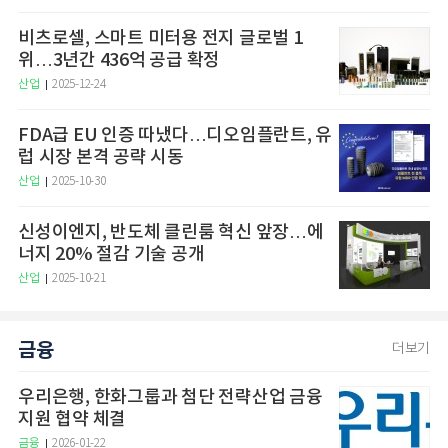
비츠로셀, 스마트 미터용 전지 글로벌 1
위…3년간 436억 공급 확정
산업
2025-12-24
FDA급 EU 인증 따냈다…디오임플란트, 유
럽 시장 본격 공략 시동
산업
2025-10-30
신성이엔지, 반도체 클린룸 혁신 앞장…에
너지 20% 절감 기술 공개
산업
2025-10-21
금융
더보기
우리은행, 한화그룹과 첨단 전략산업 금융
지원 협약 체결
금융
2026-01-22