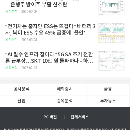
…은행주 방어주 부활 신호탄
시장분석
2026-03-09
“전기차는 춥지만 ESS는 뜨겁다” 배터리 3
사, 북미 ESS 수요 45% 급증에 ‘올인’
시장분석
2026-03-03
“AI 필수 인프라 잡아라” 5G SA 조기 전환
론 급부상…SKT 10만 원 돌파하나 - 하나
증권
시장분석
2026-02-23
공시분석
해외증시
금융
산업
종목분석
투자뉴스
PC 버전
전체서비스