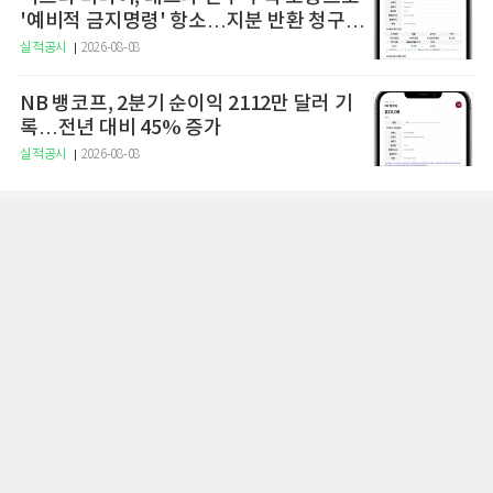
'예비적 금지명령' 항소…지분 반환 청구권
행사도 직면
실적공시
2026-08-08
NB 뱅코프, 2분기 순이익 2112만 달러 기
록…전년 대비 45% 증가
실적공시
2026-08-08