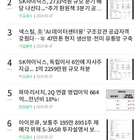
2
SK하이닉스, 2733억원 규모 분기 배
당 나선다...“추가 환원책 3분기 공
개”
주요공시
2026-08-07
3
넥스틸, 美 'AI 데이터센터용' 구조강관 공급자격
갖췄다‥年 47만톤 현지 생산망·전미 유통망 구축
기업분석
2026-08-07
4
SK하이닉스, 독립이사 6인에 자사주
지급... 1억 2259만원 규모 처분
주요공시
2026-08-07
5
파마리서치, 2Q 연결 영업이익 664
억...전년비 18%↑
잠정실적
2026-08-07
6
아이온큐, 보통주 195만 8951주 재
매각 위해 S-3ASR 투자설명서 보충
서 제출
주요공시
2026-08-07