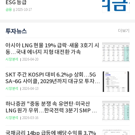
ESG 등급
금융
2025-10-17
투자뉴스
더보기
아시아 LNG 현물 19% 급락·새울 3호기 시
동…국내 에너지 지형 대전환 가속
시장분석
2026-04-20
SKT 주간 KOSPI 대비 6.2%p 상회…5G
SA~6G 사이클, 2029년까지 대규모 투자
예고
시장분석
2026-04-13
하나증권 "중동 분쟁 속 유연탄·미국산
LNG 원가 우위…한국전력 3분기 SMP 상
승 전망"
시장분석
2026-03-16
국채금리 14bp 급등에 배당수익률 3.7%