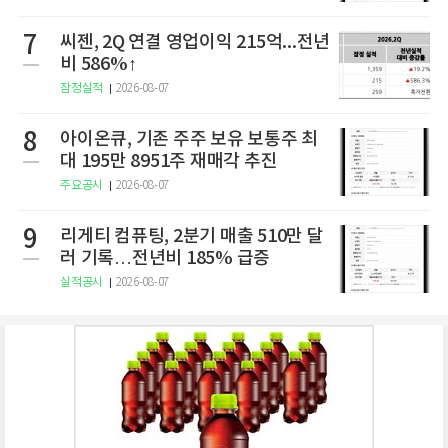
7
씨젠, 2Q 연결 영업이익 215억...전년
비 586%↑
잠정실적
2026-08-07
8
아이온큐, 기존 주주 보유 보통주 최
대 195만 8951주 재매각 추진
주요공시
2026-08-07
9
리게티 컴퓨팅, 2분기 매출 510만 달
러 기록…전년비 185% 급증
실적공시
2026-08-07