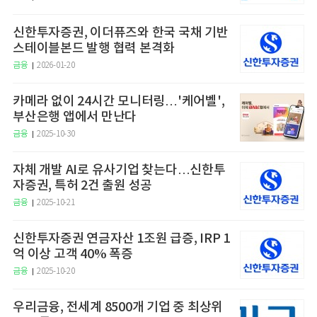
신한투자증권, 이더퓨즈와 한국 국채 기반
스테이블본드 발행 협력 본격화
금융
2026-01-20
카메라 없이 24시간 모니터링…'케어벨',
부산은행 앱에서 만난다
금융
2025-10-30
자체 개발 AI로 유사기업 찾는다…신한투
자증권, 특허 2건 출원 성공
금융
2025-10-21
신한투자증권 연금자산 1조원 급증, IRP 1
억 이상 고객 40% 폭증
금융
2025-10-20
우리금융, 전세계 8500개 기업 중 최상위