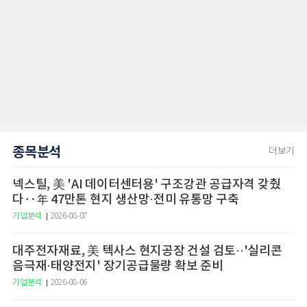
종목분석
더보기
넥스틸, 美 'AI 데이터센터용' 구조강관 공급자격 갖췄
다‥年 47만톤 현지 생산망·전미 유통망 구축
기업분석
2026-08-07
대주전자재료, 美 텍사스 현지공장 건설 검토··'실리콘
음극재·태양전지' 장기공급물량 확보 준비
기업분석
2026-08-06