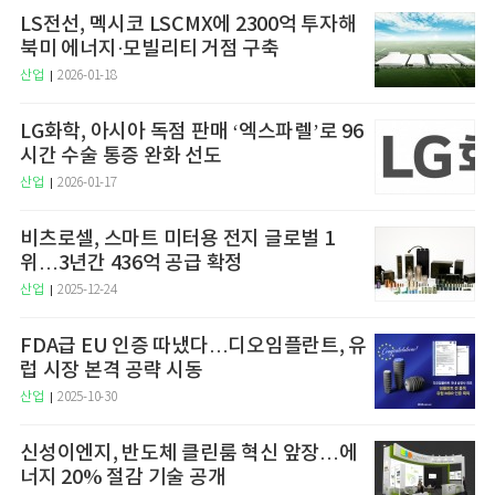
LS전선, 멕시코 LSCMX에 2300억 투자해
북미 에너지·모빌리티 거점 구축
산업
2026-01-18
LG화학, 아시아 독점 판매 ‘엑스파렐’로 96
시간 수술 통증 완화 선도
산업
2026-01-17
비츠로셀, 스마트 미터용 전지 글로벌 1
위…3년간 436억 공급 확정
산업
2025-12-24
FDA급 EU 인증 따냈다…디오임플란트, 유
럽 시장 본격 공략 시동
산업
2025-10-30
신성이엔지, 반도체 클린룸 혁신 앞장…에
너지 20% 절감 기술 공개