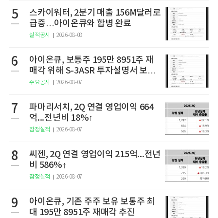
5
스카이워터, 2분기 매출 156M달러로
급증…아이온큐와 합병 완료
실적공시
2026-08-08
6
아이온큐, 보통주 195만 8951주 재
매각 위해 S-3ASR 투자설명서 보충
서 제출
주요공시
2026-08-07
7
파마리서치, 2Q 연결 영업이익 664
억...전년비 18%↑
잠정실적
2026-08-07
8
씨젠, 2Q 연결 영업이익 215억...전년
비 586%↑
잠정실적
2026-08-07
9
아이온큐, 기존 주주 보유 보통주 최
대 195만 8951주 재매각 추진