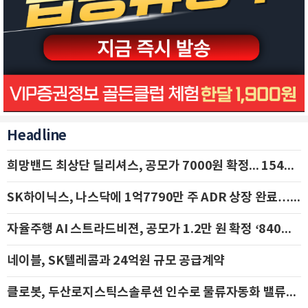
Headline
희망밴드 최상단 딜리셔스, 공모가 7000원 확정... 154억 규모 IPO 돌입
SK하이닉스, 나스닥에 1억7790만 주 ADR 상장 완료…29일 국내 추가 상장
자율주행 AI 스트라드비젼, 공모가 1.2만 원 확정 ‘840억 수혈’
네이블, SK텔레콤과 24억원 규모 공급계약
클로봇, 두산로지스틱스솔루션 인수로 물류자동화 밸류체인 확장 추진 - IBK투자증권