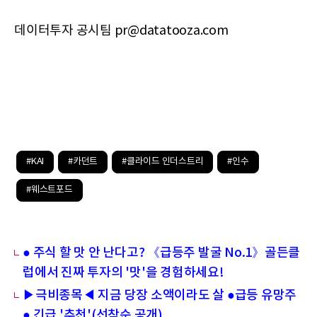
데이터투자 공시팀 pr@datatooza.com
#KAI
#카던트
#클라이드 인더스트리
#인수
#웨스트포드
● 주식 할 맛 안 난다고? 《급등주 발굴 No.1》골든클
럽에서 진짜 투자의 '맛'을 경험하세요!
▶극비종목◀ 지금 당장 소액이라도 살 ●급등 유망주
● 긴급 '추천'(선착순 공개)