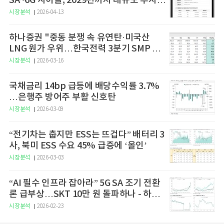
SA~6G 사이클, 2029년까지 대규모 투자
예고
시장분석
2026-04-13
하나증권 "중동 분쟁 속 유연탄·미국산
LNG 원가 우위…한국전력 3분기 SMP 상
승 전망"
시장분석
2026-03-16
국채금리 14bp 급등에 배당수익률 3.7%
…은행주 방어주 부활 신호탄
시장분석
2026-03-09
“전기차는 춥지만 ESS는 뜨겁다” 배터리 3
사, 북미 ESS 수요 45% 급증에 ‘올인’
시장분석
2026-03-03
“AI 필수 인프라 잡아라” 5G SA 조기 전환
론 급부상…SKT 10만 원 돌파하나 - 하나
증권
시장분석
2026-02-23