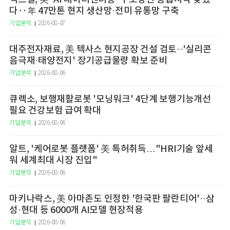
다‥年 47만톤 현지 생산망·전미 유통망 구축
기업분석
2026-08-07
대주전자재료, 美 텍사스 현지공장 건설 검토··'실리콘
음극재·태양전지' 장기공급물량 확보 준비
기업분석
2026-08-06
큐렉소, 보행재활로봇 '모닝워크' 4단계 보행기능개선
필요 건강보험 급여 확대
기업분석
2026-08-06
알트, '케어로봇 플랫폼' 美 특허취득…"HRI기술 앞세
워 세계최대 시장 진입"
기업분석
2026-08-06
마키나락스, 美 아마존도 인정한 '한국판 팔란티어'··삼
성·현대 등 6000개 AI모델 현장적용
기업분석
2026-08-06