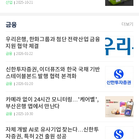
산업
2025-10-21
금융
더보기
우리은행, 한화그룹과 첨단 전략산업 금융
지원 협약 체결
금융
2026-01-22
신한투자증권, 이더퓨즈와 한국 국채 기반
스테이블본드 발행 협력 본격화
금융
2026-01-20
카메라 없이 24시간 모니터링…'케어벨',
부산은행 앱에서 만난다
금융
2025-10-30
자체 개발 AI로 유사기업 찾는다…신한투
자증권, 특허 2건 출원 성공