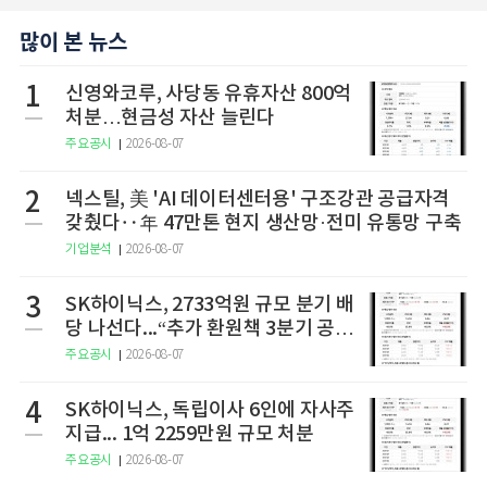
많이 본 뉴스
1
신영와코루, 사당동 유휴자산 800억
처분…현금성 자산 늘린다
주요공시
2026-08-07
2
넥스틸, 美 'AI 데이터센터용' 구조강관 공급자격
갖췄다‥年 47만톤 현지 생산망·전미 유통망 구축
기업분석
2026-08-07
3
SK하이닉스, 2733억원 규모 분기 배
당 나선다...“추가 환원책 3분기 공
개”
주요공시
2026-08-07
4
SK하이닉스, 독립이사 6인에 자사주
지급... 1억 2259만원 규모 처분
주요공시
2026-08-07