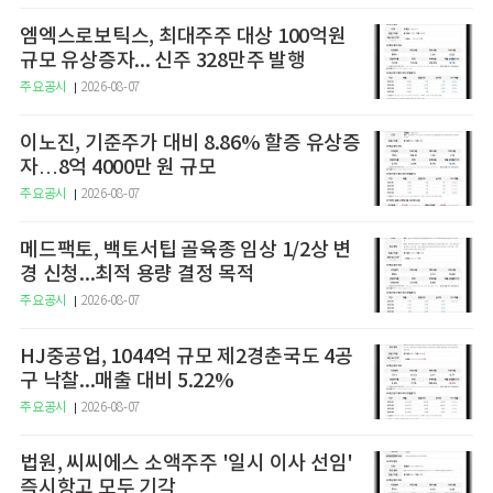
엠엑스로보틱스, 최대주주 대상 100억원
규모 유상증자... 신주 328만주 발행
주요공시
2026-08-07
이노진, 기준주가 대비 8.86% 할증 유상증
자…8억 4000만 원 규모
주요공시
2026-08-07
메드팩토, 백토서팁 골육종 임상 1/2상 변
경 신청...최적 용량 결정 목적
주요공시
2026-08-07
HJ중공업, 1044억 규모 제2경춘국도 4공
구 낙찰...매출 대비 5.22%
주요공시
2026-08-07
법원, 씨씨에스 소액주주 '일시 이사 선임'
즉시항고 모두 기각