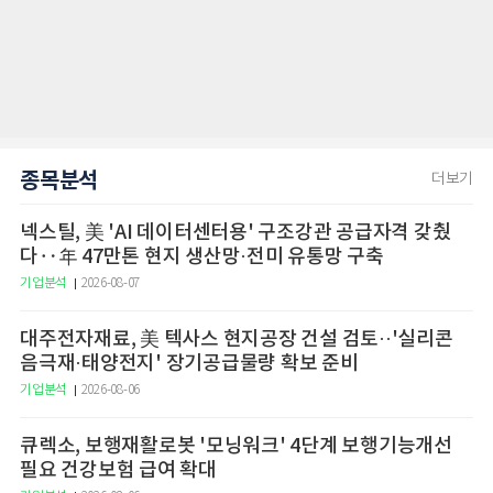
종목분석
더보기
넥스틸, 美 'AI 데이터센터용' 구조강관 공급자격 갖췄
다‥年 47만톤 현지 생산망·전미 유통망 구축
기업분석
2026-08-07
대주전자재료, 美 텍사스 현지공장 건설 검토··'실리콘
음극재·태양전지' 장기공급물량 확보 준비
기업분석
2026-08-06
큐렉소, 보행재활로봇 '모닝워크' 4단계 보행기능개선
필요 건강보험 급여 확대