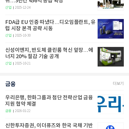
위…3년간 436억 공급 확정
산업
2025-12-24
FDA급 EU 인증 따냈다…디오임플란트, 유
럽 시장 본격 공략 시동
산업
2025-10-30
신성이엔지, 반도체 클린룸 혁신 앞장…에
너지 20% 절감 기술 공개
산업
2025-10-21
금융
더보기
우리은행, 한화그룹과 첨단 전략산업 금융
지원 협약 체결
금융
2026-01-22
신한투자증권, 이더퓨즈와 한국 국채 기반