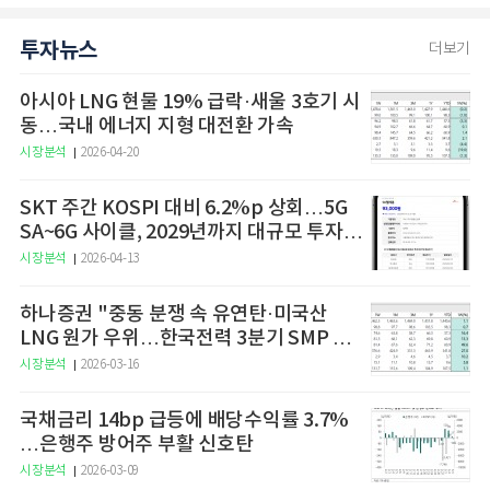
투자뉴스
더보기
아시아 LNG 현물 19% 급락·새울 3호기 시
동…국내 에너지 지형 대전환 가속
시장분석
2026-04-20
SKT 주간 KOSPI 대비 6.2%p 상회…5G
SA~6G 사이클, 2029년까지 대규모 투자
예고
시장분석
2026-04-13
하나증권 "중동 분쟁 속 유연탄·미국산
LNG 원가 우위…한국전력 3분기 SMP 상
승 전망"
시장분석
2026-03-16
국채금리 14bp 급등에 배당수익률 3.7%
…은행주 방어주 부활 신호탄
시장분석
2026-03-09