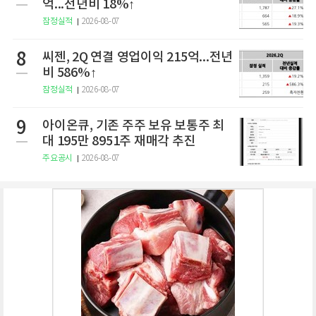
억...전년비 18%↑
잠정실적
2026-08-07
8
씨젠, 2Q 연결 영업이익 215억...전년
비 586%↑
잠정실적
2026-08-07
9
아이온큐, 기존 주주 보유 보통주 최
대 195만 8951주 재매각 추진
주요공시
2026-08-07