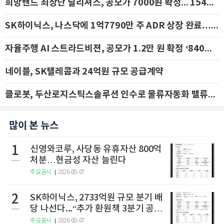
희망밴드 최상단 딜리셔스, 공모가 7000원 확정... 154억 규모 IPO 돌입
SK하이닉스, 나스닥에 1억7790만 주 ADR 상장 완료…29일 국내 추가 상장
자율주행 AI 스트라드비젼, 공모가 1.2만 원 확정 ‘840억 수혈’
네이블, SK텔레콤과 24억원 규모 공급계약
클로봇, 두산로지스틱스솔루션 인수로 물류자동화 밸류체인 확장 추진 - IBK투자증권
많이 본 뉴스
1
신영와코루, 사당동 유휴자산 800억
처분…현금성 자산 늘린다
주요공시
2026-08-07
2
SK하이닉스, 2733억원 규모 분기 배
당 나선다...“추가 환원책 3분기 공
개”
주요공시
2026-08-07