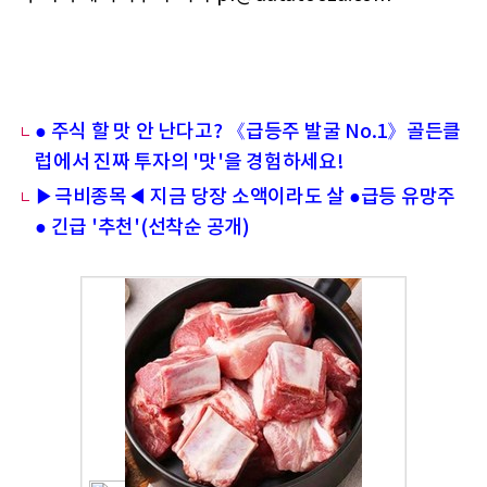
● 주식 할 맛 안 난다고? 《급등주 발굴 No.1》골든클
럽에서 진짜 투자의 '맛'을 경험하세요!
▶극비종목◀ 지금 당장 소액이라도 살 ●급등 유망주
● 긴급 '추천'(선착순 공개)