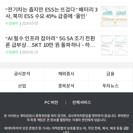
“전기차는 춥지만 ESS는 뜨겁다” 배터리 3
사, 북미 ESS 수요 45% 급증에 ‘올인’
시장분석
2026-03-03
“AI 필수 인프라 잡아라” 5G SA 조기 전환
론 급부상…SKT 10만 원 돌파하나 - 하나
증권
시장분석
2026-02-23
공시분석
해외증시
금융
산업
종목분석
투자뉴스
PC 버전
전체서비스
본 사이트는 투자권유나 종목추천을 하지 않으며, 유사투자자문업을 영위하지 않습니다. 투자판단
의 최종 책임은 본 정보를 열람하는 이용자 본인에게 있습니다.
데이터투자의 모든 콘텐츠 및 기사는 저작권법의 보호를 받는 바, 무단 전재, 복사, 배포 등을 금합
니다.