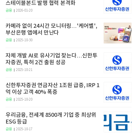
스테이블본드 발행 협력 본격화
금융
2026-01-20
카메라 없이 24시간 모니터링…'케어벨',
부산은행 앱에서 만난다
금융
2025-10-30
자체 개발 AI로 유사기업 찾는다…신한투
자증권, 특허 2건 출원 성공
금융
2025-10-21
신한투자증권 연금자산 1조원 급증, IRP 1
억 이상 고객 40% 폭증
금융
2025-10-20
우리금융, 전세계 8500개 기업 중 최상위
ESG 등급
금융
2025-10-17