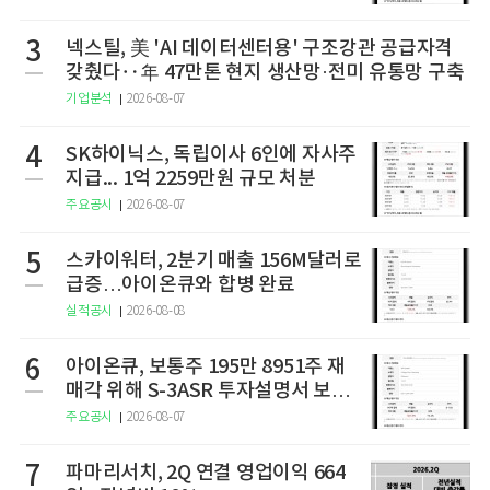
3
넥스틸, 美 'AI 데이터센터용' 구조강관 공급자격
갖췄다‥年 47만톤 현지 생산망·전미 유통망 구축
기업분석
2026-08-07
4
SK하이닉스, 독립이사 6인에 자사주
지급... 1억 2259만원 규모 처분
주요공시
2026-08-07
5
스카이워터, 2분기 매출 156M달러로
급증…아이온큐와 합병 완료
실적공시
2026-08-08
6
아이온큐, 보통주 195만 8951주 재
매각 위해 S-3ASR 투자설명서 보충
서 제출
주요공시
2026-08-07
7
파마리서치, 2Q 연결 영업이익 664