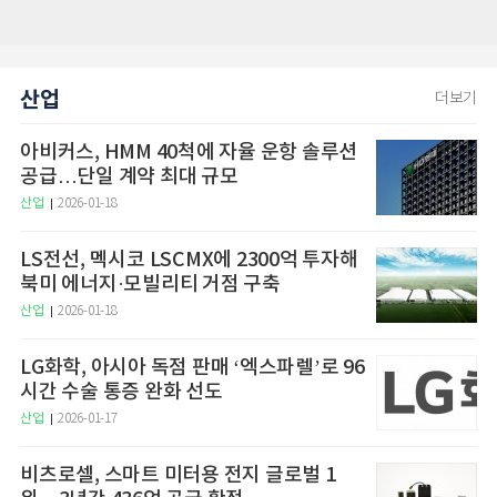
산업
더보기
아비커스, HMM 40척에 자율 운항 솔루션
공급…단일 계약 최대 규모
산업
2026-01-18
LS전선, 멕시코 LSCMX에 2300억 투자해
북미 에너지·모빌리티 거점 구축
산업
2026-01-18
LG화학, 아시아 독점 판매 ‘엑스파렐’로 96
시간 수술 통증 완화 선도
산업
2026-01-17
비츠로셀, 스마트 미터용 전지 글로벌 1