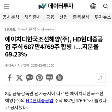
공시분석
해외증시
금융
산업
종목분석
투자뉴스
HOME
>
공시분석
>
지분공시
에이치디한국조선해양(주), HD현대중공
업 주식 687만4769주 합병 ↑…지분율
69.23%
주지숙 기자 / 입력 : 2025-12-08 15:55
8일 금융감독원 전자공시에 따르면 에이치디한국조선
해양(주)의
HD현대중공업
주식 687만4769주가 늘었다
고 공시했다.