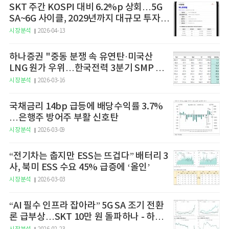
SKT 주간 KOSPI 대비 6.2%p 상회…5G
SA~6G 사이클, 2029년까지 대규모 투자
예고
시장분석
2026-04-13
하나증권 "중동 분쟁 속 유연탄·미국산
LNG 원가 우위…한국전력 3분기 SMP 상
승 전망"
시장분석
2026-03-16
국채금리 14bp 급등에 배당수익률 3.7%
…은행주 방어주 부활 신호탄
시장분석
2026-03-09
“전기차는 춥지만 ESS는 뜨겁다” 배터리 3
사, 북미 ESS 수요 45% 급증에 ‘올인’
시장분석
2026-03-03
“AI 필수 인프라 잡아라” 5G SA 조기 전환
론 급부상…SKT 10만 원 돌파하나 - 하나
증권