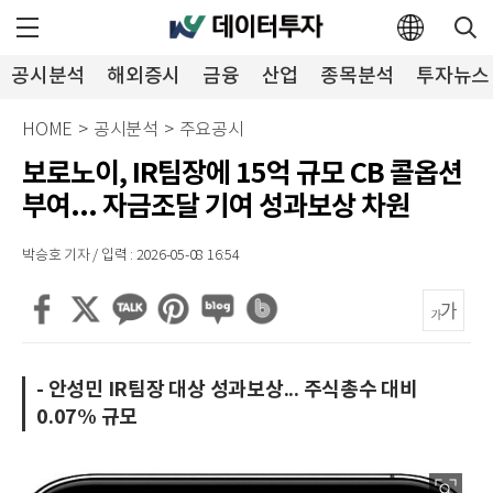
공시분석
해외증시
금융
산업
종목분석
투자뉴스
HOME
>
공시분석
>
주요공시
보로노이, IR팀장에 15억 규모 CB 콜옵션
부여... 자금조달 기여 성과보상 차원
박승호 기자 / 입력 : 2026-05-08 16:54
- 안성민 IR팀장 대상 성과보상... 주식총수 대비
0.07% 규모