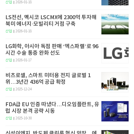
산업
2026-01-18
LS전선, 멕시코 LSCMX에 2300억 투자해
북미 에너지·모빌리티 거점 구축
산업
2026-01-18
LG화학, 아시아 독점 판매 ‘엑스파렐’로 96
시간 수술 통증 완화 선도
산업
2026-01-17
비츠로셀, 스마트 미터용 전지 글로벌 1
위…3년간 436억 공급 확정
산업
2025-12-24
FDA급 EU 인증 따냈다…디오임플란트, 유
럽 시장 본격 공략 시동
산업
2025-10-30
신성이엔지, 반도체 클린룸 혁신 앞장…에