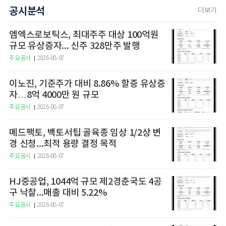
공시분석
더보기
엠엑스로보틱스, 최대주주 대상 100억원
규모 유상증자... 신주 328만주 발행
주요공시
2026-08-07
이노진, 기준주가 대비 8.86% 할증 유상증
자…8억 4000만 원 규모
주요공시
2026-08-07
메드팩토, 백토서팁 골육종 임상 1/2상 변
경 신청...최적 용량 결정 목적
주요공시
2026-08-07
HJ중공업, 1044억 규모 제2경춘국도 4공
구 낙찰...매출 대비 5.22%
주요공시
2026-08-07