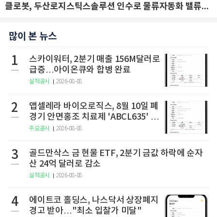
클로봇, 두산로지스틱스솔루션 인수로 물류자동화 밸류체인 확장 추진 - IBK투자증권
많이 본 뉴스
1
스카이워터, 2분기 매출 156M달러로
급증…아이온큐와 합병 완료
실적공시
2026-08-08
2
앱셀레라 바이오로직스, 8월 10일 폐
경기 안면홍조 치료제 'ABCL635' 임
상 2상 결과 발표
주요공시
2026-08-08
3
골드만삭스 금 현물 ETF, 2분기 금값 하락에 순자
산 24억 달러로 감소
실적공시
2026-08-08
4
에이트코 홀딩스, 나스닥서 상장폐지
경고 받아…"최소 입찰가 미달"