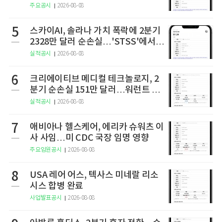
주요공시
2026-08-08
5
스카이AI, 솔라나 가치 폭락에 2분기
2328만 달러 순손실…'STSS'에서
사명·티커 변경 완료
실적공시
2026-08-08
6
크리에이티브 메디컬 테크놀로지, 2
분기 순손실 151만 달러…워런트 행
사로 446만 달러 조달
실적공시
2026-08-08
7
애비아나 헬스케어, 에리카 슈워츠 이
사 사임…미 CDC 국장 임명 영향
주요임원공시
2026-08-08
8
USA 레어 어스, 텍사스 미네랄 리소
시스 합병 완료
사업발표공시
2026-08-08