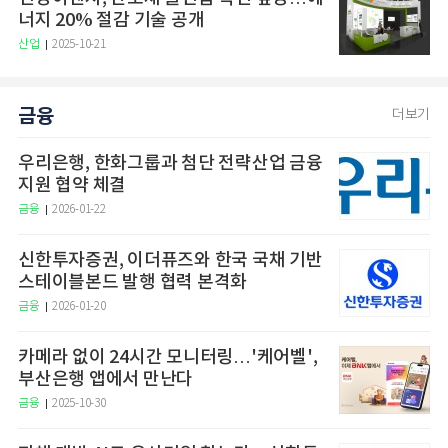
너지 20% 절감 기술 공개
산업
2025-10-21
금융
더보기
우리은행, 한화그룹과 첨단 전략산업 금융
지원 협약 체결
금융
2026-01-22
신한투자증권, 이더퓨즈와 한국 국채 기반
스테이블본드 발행 협력 본격화
금융
2026-01-20
카메라 없이 24시간 모니터링…'케어벨',
부산은행 앱에서 만난다
금융
2025-10-30