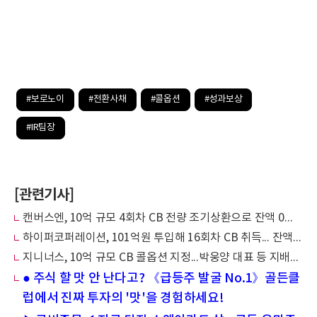
#보로노이
#전환사채
#콜옵션
#성과보상
#IR팀장
[관련기사]
캔버스엔, 10억 규모 4회차 CB 전량 조기상환으로 잔액 0원 확정
하이퍼코퍼레이션, 101억원 투입해 16회차 CB 취득... 잔액 13억원 남았다
지니너스, 10억 규모 CB 콜옵션 지정...박웅양 대표 등 지배력 유지 및 기술이전 가속화
● 주식 할 맛 안 난다고? 《급등주 발굴 No.1》골든클
럽에서 진짜 투자의 '맛'을 경험하세요!