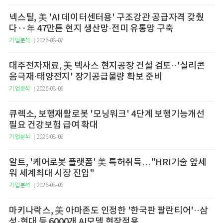
넥스틸, 美 'AI 데이터센터용' 구조강관 공급자격 갖췄
다‥年 47만톤 현지 생산망·전미 유통망 구축
기업분석
2026-08-07
대주전자재료, 美 텍사스 현지공장 건설 검토··'실리콘
음극재·태양전지' 장기공급물량 확보 준비
기업분석
2026-08-06
큐렉소, 보행재활로봇 '모닝워크' 4단계 보행기능개선
필요 건강보험 급여 확대
기업분석
2026-08-06
알트, '케어로봇 플랫폼' 美 특허취득…"HRI기술 앞세
워 세계최대 시장 진입"
기업분석
2026-08-06
마키나락스, 美 아마존도 인정한 '한국판 팔란티어'··삼
성·현대 등 6000개 AI모델 현장적용