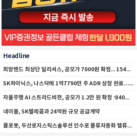
Headline
희망밴드 최상단 딜리셔스, 공모가 7000원 확정... 154억 규모 IPO 돌입
SK하이닉스, 나스닥에 1억7790만 주 ADR 상장 완료…29일 국내 추가 상장
자율주행 AI 스트라드비젼, 공모가 1.2만 원 확정 ‘840억 수혈’
네이블, SK텔레콤과 24억원 규모 공급계약
클로봇, 두산로지스틱스솔루션 인수로 물류자동화 밸류체인 확장 추진 - IBK투자증권