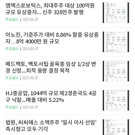
엠엑스로보틱스, 최대주주 대상 100억원
규모 유상증자... 신주 328만주 발행
주요공시
2026-08-07
이노진, 기준주가 대비 8.86% 할증 유상증
자…8억 4000만 원 규모
주요공시
2026-08-07
메드팩토, 백토서팁 골육종 임상 1/2상 변
경 신청...최적 용량 결정 목적
주요공시
2026-08-07
HJ중공업, 1044억 규모 제2경춘국도 4공
구 낙찰...매출 대비 5.22%
주요공시
2026-08-07
법원, 씨씨에스 소액주주 '일시 이사 선임'
즉시항고 모두 기각