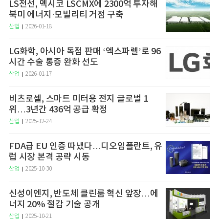
LS전선, 멕시코 LSCMX에 2300억 투자해
북미 에너지·모빌리티 거점 구축
산업
2026-01-18
LG화학, 아시아 독점 판매 ‘엑스파렐’로 96
시간 수술 통증 완화 선도
산업
2026-01-17
비츠로셀, 스마트 미터용 전지 글로벌 1
위…3년간 436억 공급 확정
산업
2025-12-24
FDA급 EU 인증 따냈다…디오임플란트, 유
럽 시장 본격 공략 시동
산업
2025-10-30
신성이엔지, 반도체 클린룸 혁신 앞장…에
너지 20% 절감 기술 공개
산업
2025-10-21