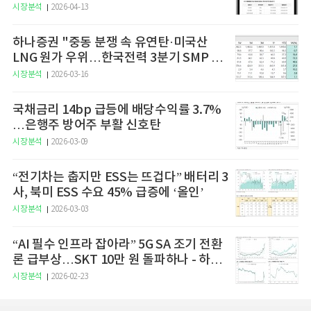
예고
시장분석
2026-04-13
하나증권 "중동 분쟁 속 유연탄·미국산
LNG 원가 우위…한국전력 3분기 SMP 상
승 전망"
시장분석
2026-03-16
국채금리 14bp 급등에 배당수익률 3.7%
…은행주 방어주 부활 신호탄
시장분석
2026-03-09
“전기차는 춥지만 ESS는 뜨겁다” 배터리 3
사, 북미 ESS 수요 45% 급증에 ‘올인’
시장분석
2026-03-03
“AI 필수 인프라 잡아라” 5G SA 조기 전환
론 급부상…SKT 10만 원 돌파하나 - 하나
증권
시장분석
2026-02-23