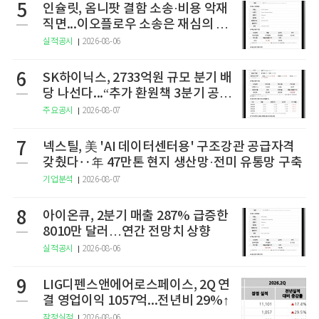
5
인슐릿, 옴니팟 결함 소송·비용 악재
직면...이오플로우 소송은 재심의 청
구
실적공시
2026-08-06
6
SK하이닉스, 2733억원 규모 분기 배
당 나선다...“추가 환원책 3분기 공
개”
주요공시
2026-08-07
7
넥스틸, 美 'AI 데이터센터용' 구조강관 공급자격
갖췄다‥年 47만톤 현지 생산망·전미 유통망 구축
기업분석
2026-08-07
8
아이온큐, 2분기 매출 287% 급증한
8010만 달러…연간 전망치 상향
실적공시
2026-08-06
9
LIG디펜스앤에어로스페이스, 2Q 연
결 영업이익 1057억...전년비 29%↑
잠정실적
2026-08-06