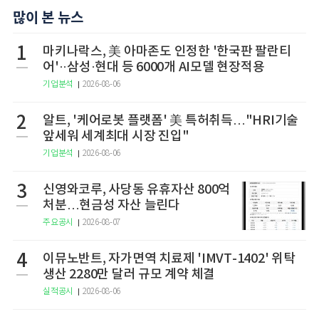
많이 본 뉴스
1
마키나락스, 美 아마존도 인정한 '한국판 팔란티
어'··삼성·현대 등 6000개 AI모델 현장적용
기업분석
2026-08-06
2
알트, '케어로봇 플랫폼' 美 특허취득…"HRI기술
앞세워 세계최대 시장 진입"
기업분석
2026-08-06
3
신영와코루, 사당동 유휴자산 800억
처분…현금성 자산 늘린다
주요공시
2026-08-07
4
이뮤노반트, 자가면역 치료제 'IMVT-1402' 위탁
생산 2280만 달러 규모 계약 체결
실적공시
2026-08-06