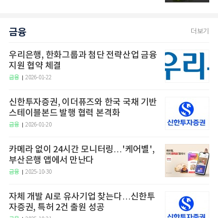
금융
더보기
우리은행, 한화그룹과 첨단 전략산업 금융
지원 협약 체결
금융
2026-01-22
신한투자증권, 이더퓨즈와 한국 국채 기반
스테이블본드 발행 협력 본격화
금융
2026-01-20
카메라 없이 24시간 모니터링…'케어벨',
부산은행 앱에서 만난다
금융
2025-10-30
자체 개발 AI로 유사기업 찾는다…신한투
자증권, 특허 2건 출원 성공