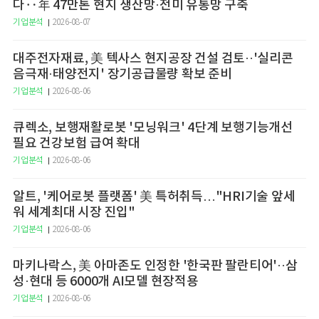
다‥年 47만톤 현지 생산망·전미 유통망 구축
기업분석
2026-08-07
대주전자재료, 美 텍사스 현지공장 건설 검토··'실리콘
음극재·태양전지' 장기공급물량 확보 준비
기업분석
2026-08-06
큐렉소, 보행재활로봇 '모닝워크' 4단계 보행기능개선
필요 건강보험 급여 확대
기업분석
2026-08-06
알트, '케어로봇 플랫폼' 美 특허취득…"HRI기술 앞세
워 세계최대 시장 진입"
기업분석
2026-08-06
마키나락스, 美 아마존도 인정한 '한국판 팔란티어'··삼
성·현대 등 6000개 AI모델 현장적용
기업분석
2026-08-06