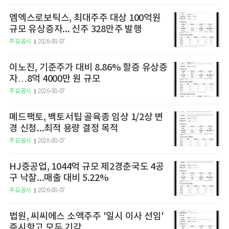
엠엑스로보틱스, 최대주주 대상 100억원
규모 유상증자... 신주 328만주 발행
주요공시
2026-08-07
이노진, 기준주가 대비 8.86% 할증 유상증
자…8억 4000만 원 규모
주요공시
2026-08-07
메드팩토, 백토서팁 골육종 임상 1/2상 변
경 신청...최적 용량 결정 목적
주요공시
2026-08-07
HJ중공업, 1044억 규모 제2경춘국도 4공
구 낙찰...매출 대비 5.22%
주요공시
2026-08-07
법원, 씨씨에스 소액주주 '일시 이사 선임'
즉시항고 모두 기각