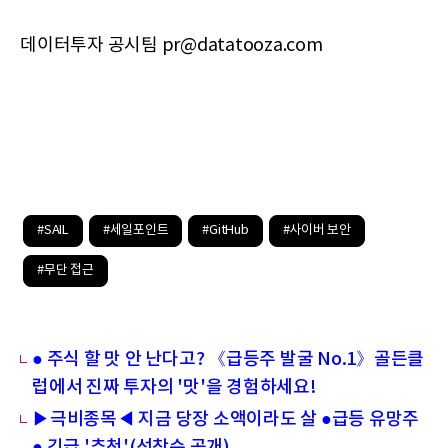
데이터투자 공시팀 pr@datatooza.com
#SAIL
#세일포인트
#GitHub
#사이버 보안
#무단 접근
● 주식 할 맛 안 난다고? 《급등주 발굴 No.1》골든클
럽에서 진짜 투자의 '맛'을 경험하세요!
▶극비종목◀ 지금 당장 소액이라도 살 ●급등 유망주
● 긴급 '추천'(선착순 공개)