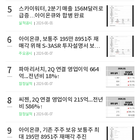
5
스카이워터, 2분기 매출 156M달러로
급증…아이온큐와 합병 완료
실적공시
2026-08-08
6
아이온큐, 보통주 195만 8951주 재
매각 위해 S-3ASR 투자설명서 보충
서 제출
주요공시
2026-08-07
7
파마리서치, 2Q 연결 영업이익 664
억...전년비 18%↑
잠정실적
2026-08-07
8
씨젠, 2Q 연결 영업이익 215억...전년
비 586%↑
잠정실적
2026-08-07
9
아이온큐, 기존 주주 보유 보통주 최
대 195만 8951주 재매각 추진