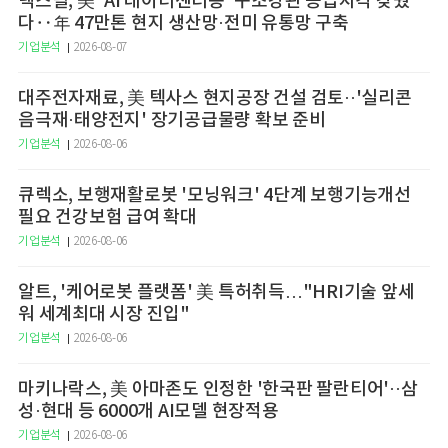
넥스틸, 美 'AI 데이터센터용' 구조강관 공급자격 갖췄
다‥年 47만톤 현지 생산망·전미 유통망 구축
기업분석
2026-08-07
대주전자재료, 美 텍사스 현지공장 건설 검토··'실리콘
음극재·태양전지' 장기공급물량 확보 준비
기업분석
2026-08-06
큐렉소, 보행재활로봇 '모닝워크' 4단계 보행기능개선
필요 건강보험 급여 확대
기업분석
2026-08-06
알트, '케어로봇 플랫폼' 美 특허취득…"HRI기술 앞세
워 세계최대 시장 진입"
기업분석
2026-08-06
마키나락스, 美 아마존도 인정한 '한국판 팔란티어'··삼
성·현대 등 6000개 AI모델 현장적용
기업분석
2026-08-06