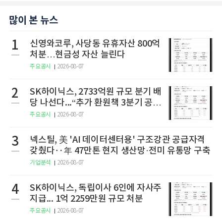
많이 본 뉴스
1
신영와코루, 사당동 유휴자산 800억
처분…현금성 자산 늘린다
주요공시
2026-08-07
2
SK하이닉스, 2733억원 규모 분기 배
당 나선다...“추가 환원책 3분기 공
개”
주요공시
2026-08-07
3
넥스틸, 美 'AI 데이터센터용' 구조강관 공급자격
갖췄다‥年 47만톤 현지 생산망·전미 유통망 구축
기업분석
2026-08-07
4
SK하이닉스, 독립이사 6인에 자사주
지급... 1억 2259만원 규모 처분
주요공시
2026-08-07