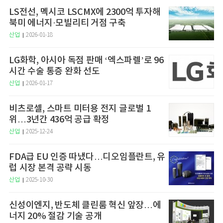
LS전선, 멕시코 LSCMX에 2300억 투자해
북미 에너지·모빌리티 거점 구축
산업
2026-01-18
LG화학, 아시아 독점 판매 ‘엑스파렐’로 96
시간 수술 통증 완화 선도
산업
2026-01-17
비츠로셀, 스마트 미터용 전지 글로벌 1
위…3년간 436억 공급 확정
산업
2025-12-24
FDA급 EU 인증 따냈다…디오임플란트, 유
럽 시장 본격 공략 시동
산업
2025-10-30
신성이엔지, 반도체 클린룸 혁신 앞장…에
너지 20% 절감 기술 공개