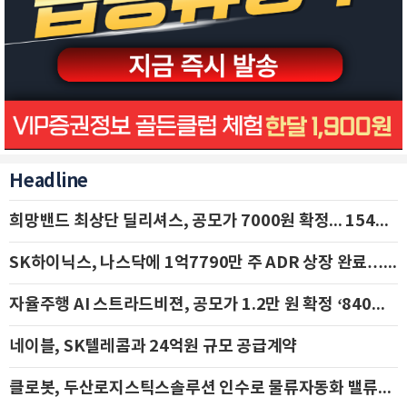
Headline
희망밴드 최상단 딜리셔스, 공모가 7000원 확정... 154억 규모 IPO 돌입
SK하이닉스, 나스닥에 1억7790만 주 ADR 상장 완료…29일 국내 추가 상장
자율주행 AI 스트라드비젼, 공모가 1.2만 원 확정 ‘840억 수혈’
네이블, SK텔레콤과 24억원 규모 공급계약
클로봇, 두산로지스틱스솔루션 인수로 물류자동화 밸류체인 확장 추진 - IBK투자증권