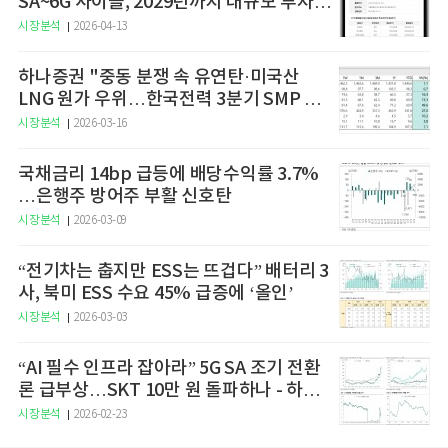
SA~6G 사이클, 2029년까지 대규모 투자
예고
시장분석
2026-04-13
하나증권 "중동 분쟁 속 유연탄·미국산
LNG 원가 우위…한국전력 3분기 SMP 상
승 전망"
시장분석
2026-03-16
국채금리 14bp 급등에 배당수익률 3.7%
…은행주 방어주 부활 신호탄
시장분석
2026-03-09
“전기차는 춥지만 ESS는 뜨겁다” 배터리 3
사, 북미 ESS 수요 45% 급증에 ‘올인’
시장분석
2026-03-03
“AI 필수 인프라 잡아라” 5G SA 조기 전환
론 급부상…SKT 10만 원 돌파하나 - 하나
증권
시장분석
2026-02-23