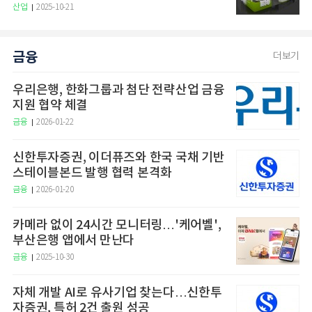
산업
2025-10-21
금융
더보기
우리은행, 한화그룹과 첨단 전략산업 금융
지원 협약 체결
금융
2026-01-22
신한투자증권, 이더퓨즈와 한국 국채 기반
스테이블본드 발행 협력 본격화
금융
2026-01-20
카메라 없이 24시간 모니터링…'케어벨',
부산은행 앱에서 만난다
금융
2025-10-30
자체 개발 AI로 유사기업 찾는다…신한투
자증권, 특허 2건 출원 성공