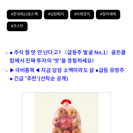
#한국제13호스팩
#상장폐지
#거래정지
#정리매매
#코스닥
● 주식 할 맛 안 난다고? 《급등주 발굴 No.1》골든클
럽에서 진짜 투자의 '맛'을 경험하세요!
▶극비종목◀ 지금 당장 소액이라도 살 ●급등 유망주
● 긴급 '추천'(선착순 공개)