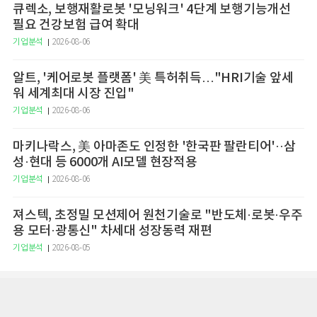
큐렉소, 보행재활로봇 '모닝워크' 4단계 보행기능개선
필요 건강보험 급여 확대
기업분석
2026-08-06
알트, '케어로봇 플랫폼' 美 특허취득…"HRI기술 앞세
워 세계최대 시장 진입"
기업분석
2026-08-06
마키나락스, 美 아마존도 인정한 '한국판 팔란티어'··삼
성·현대 등 6000개 AI모델 현장적용
기업분석
2026-08-06
져스텍, 초정밀 모션제어 원천기술로 "반도체·로봇·우주
용 모터·광통신" 차세대 성장동력 재편
기업분석
2026-08-05