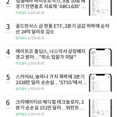
2
앱셀레라 바이오로직스, 8월 10일 폐
경기 안면홍조 치료제 'ABCL635' 임
상 2상 결과 발표
주요공시
2026-08-08
3
골드만삭스 금 현물 ETF, 2분기 금값 하락에 순자
산 24억 달러로 감소
실적공시
2026-08-08
4
에이트코 홀딩스, 나스닥서 상장폐지
경고 받아…"최소 입찰가 미달"
주요공시
2026-08-08
5
스카이AI, 솔라나 가치 폭락에 2분기
2328만 달러 순손실…'STSS'에서
사명·티커 변경 완료
실적공시
2026-08-08
6
크리에이티브 메디컬 테크놀로지, 2
분기 순손실 151만 달러…워런트 행
사로 446만 달러 조달
실적공시
2026-08-08