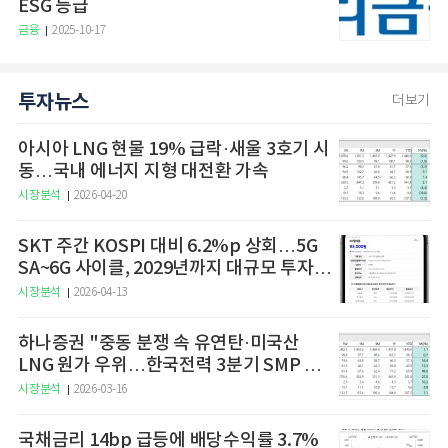
ESG 등급
금융
2025-10-17
투자뉴스
더보기
아시아 LNG 현물 19% 급락·새울 3호기 시
동…국내 에너지 지형 대전환 가속
시장분석
2026-04-20
SKT 주간 KOSPI 대비 6.2%p 상회…5G
SA~6G 사이클, 2029년까지 대규모 투자
예고
시장분석
2026-04-13
하나증권 "중동 분쟁 속 유연탄·미국산
LNG 원가 우위…한국전력 3분기 SMP 상
승 전망"
시장분석
2026-03-16
국채금리 14bp 급등에 배당수익률 3.7%