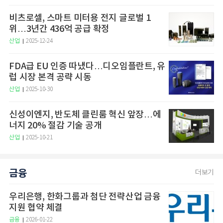
비츠로셀, 스마트 미터용 전지 글로벌 1
위…3년간 436억 공급 확정
산업
2025-12-24
FDA급 EU 인증 따냈다…디오임플란트, 유
럽 시장 본격 공략 시동
산업
2025-10-30
신성이엔지, 반도체 클린룸 혁신 앞장…에
너지 20% 절감 기술 공개
산업
2025-10-21
금융
더보기
우리은행, 한화그룹과 첨단 전략산업 금융
지원 협약 체결
금융
2026-01-22