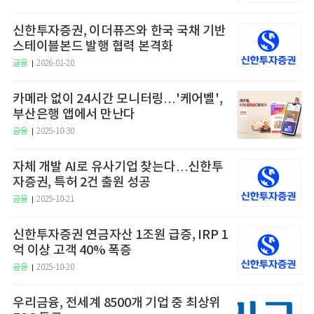
신한투자증권, 이더퓨즈와 한국 국채 기반
스테이블본드 발행 협력 본격화
금융
2026-01-20
카메라 없이 24시간 모니터링…'케어벨',
부산은행 앱에서 만난다
금융
2025-10-30
자체 개발 AI로 유사기업 찾는다…신한투
자증권, 특허 2건 출원 성공
금융
2025-10-21
신한투자증권 연금자산 1조원 급증, IRP 1
억 이상 고객 40% 폭증
금융
2025-10-20
우리금융, 전세계 8500개 기업 중 최상위