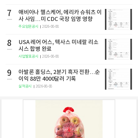
7
애비아나 헬스케어, 에리카 슈워츠 이
사 사임…미 CDC 국장 임명 영향
주요임원공시
2026-08-08
8
USA 레어 어스, 텍사스 미네랄 리소
시스 합병 완료
사업발표공시
2026-08-08
9
아발론 홀딩스, 2분기 흑자 전환…순
이익 88만 4000달러 기록
실적공시
2026-08-08