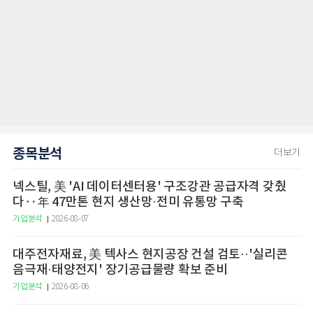
종목분석
더보기
넥스틸, 美 'AI 데이터센터용' 구조강관 공급자격 갖췄
다‥年 47만톤 현지 생산망·전미 유통망 구축
기업분석
2026-08-07
대주전자재료, 美 텍사스 현지공장 건설 검토··'실리콘
음극재·태양전지' 장기공급물량 확보 준비
기업분석
2026-08-06