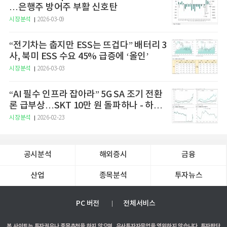
…은행주 방어주 부활 신호탄
시장분석
2026-03-09
“전기차는 춥지만 ESS는 뜨겁다” 배터리 3
사, 북미 ESS 수요 45% 급증에 ‘올인’
시장분석
2026-03-03
“AI 필수 인프라 잡아라” 5G SA 조기 전환
론 급부상…SKT 10만 원 돌파하나 - 하나
증권
시장분석
2026-02-23
공시분석
해외증시
금융
산업
종목분석
투자뉴스
PC 버전
전체서비스
본 사이트는 투자권유나 종목추천을 하지 않으며, 유사투자자문업을 영위하지 않습니다. 투자판단