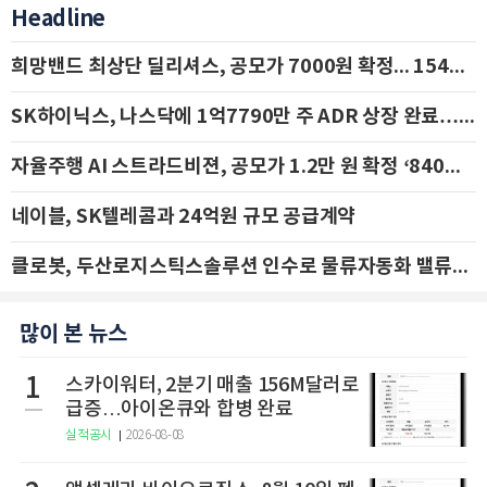
Headline
희망밴드 최상단 딜리셔스, 공모가 7000원 확정... 154억 규모 IPO 돌입
SK하이닉스, 나스닥에 1억7790만 주 ADR 상장 완료…29일 국내 추가 상장
자율주행 AI 스트라드비젼, 공모가 1.2만 원 확정 ‘840억 수혈’
네이블, SK텔레콤과 24억원 규모 공급계약
클로봇, 두산로지스틱스솔루션 인수로 물류자동화 밸류체인 확장 추진 - IBK투자증권
많이 본 뉴스
1
스카이워터, 2분기 매출 156M달러로
급증…아이온큐와 합병 완료
실적공시
2026-08-08