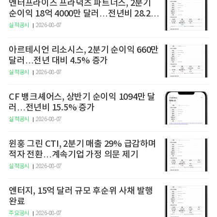
엔터프라이즈 프라덕츠 파트너스, 2분기
순이익 18억 4000만 달러…전년비 28.2%
증가
실적공시
2026-08-07
아르테시언 리소시스, 2분기 순이익 660만
달러…전년 대비 4.5% 증가
실적공시
2026-08-07
CF 뱅크셰어스, 상반기 순이익 1094만 달
러…전년비 15.5% 증가
실적공시
2026-08-07
윈훙 그린 CTI, 2분기 매출 29% 급감하며
적자 전환…계속기업 가정 의문 제기
실적공시
2026-08-07
엔터지, 15억 달러 규모 후순위 사채 발행
완료
주요공시
2026-08-07