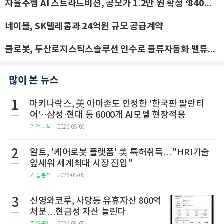
자율주행 AI 스트라드비젼, 공모가 1.2만 원 확정 ‘840억 수혈’
네이블, SK텔레콤과 24억원 규모 공급계약
클로봇, 두산로지스틱스솔루션 인수로 물류자동화 밸류체인 확장 추진 - IBK투자증권
많이 본 뉴스
1
마키나락스, 美 아마존도 인정한 '한국판 팔란티
어'··삼성·현대 등 6000개 AI모델 현장적용
기업분석
2026-08-06
2
알트, '케어로봇 플랫폼' 美 특허취득…"HRI기술
앞세워 세계최대 시장 진입"
기업분석
2026-08-06
3
신영와코루, 사당동 유휴자산 800억
처분…현금성 자산 늘린다