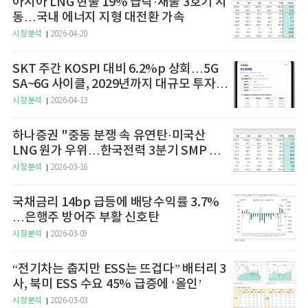
아시아 LNG 현물 19% 급락·새울 3호기 시
동…국내 에너지 지형 대전환 가속
시장분석
2026-04-20
SKT 주간 KOSPI 대비 6.2%p 상회…5G
SA~6G 사이클, 2029년까지 대규모 투자
예고
시장분석
2026-04-13
하나증권 "중동 분쟁 속 유연탄·미국산
LNG 원가 우위…한국전력 3분기 SMP 상
승 전망"
시장분석
2026-03-16
국채금리 14bp 급등에 배당수익률 3.7%
…은행주 방어주 부활 신호탄
시장분석
2026-03-09
“전기차는 춥지만 ESS는 뜨겁다” 배터리 3
사, 북미 ESS 수요 45% 급증에 ‘올인’
시장분석
2026-03-03