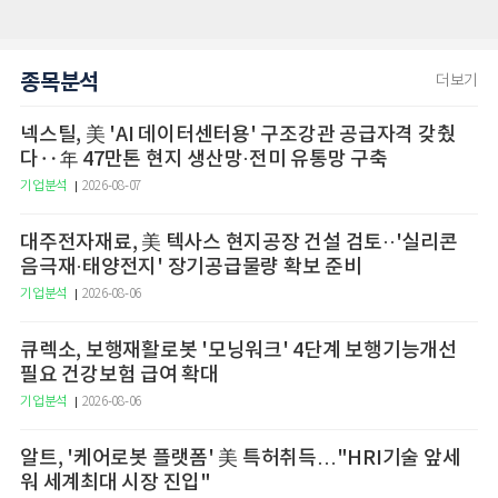
종목분석
더보기
넥스틸, 美 'AI 데이터센터용' 구조강관 공급자격 갖췄
다‥年 47만톤 현지 생산망·전미 유통망 구축
기업분석
2026-08-07
대주전자재료, 美 텍사스 현지공장 건설 검토··'실리콘
음극재·태양전지' 장기공급물량 확보 준비
기업분석
2026-08-06
큐렉소, 보행재활로봇 '모닝워크' 4단계 보행기능개선
필요 건강보험 급여 확대
기업분석
2026-08-06
알트, '케어로봇 플랫폼' 美 특허취득…"HRI기술 앞세
워 세계최대 시장 진입"