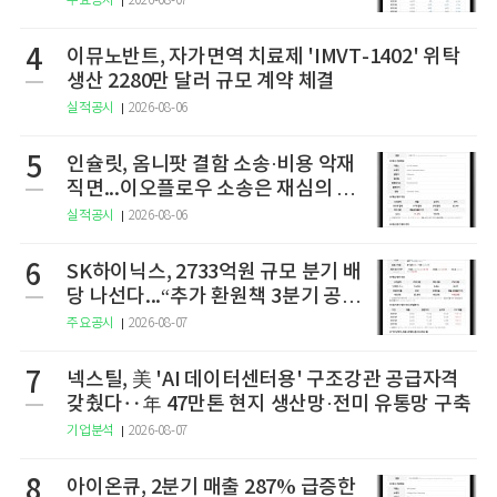
주요공시
2026-08-07
4
이뮤노반트, 자가면역 치료제 'IMVT-1402' 위탁
생산 2280만 달러 규모 계약 체결
실적공시
2026-08-06
5
인슐릿, 옴니팟 결함 소송·비용 악재
직면...이오플로우 소송은 재심의 청
구
실적공시
2026-08-06
6
SK하이닉스, 2733억원 규모 분기 배
당 나선다...“추가 환원책 3분기 공
개”
주요공시
2026-08-07
7
넥스틸, 美 'AI 데이터센터용' 구조강관 공급자격
갖췄다‥年 47만톤 현지 생산망·전미 유통망 구축
기업분석
2026-08-07
8
아이온큐, 2분기 매출 287% 급증한