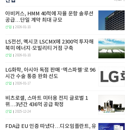
산업
아비커스, HMM 40척에 자율 운항 솔루션
공급…단일 계약 최대 규모
산업
2026-01-18
LS전선, 멕시코 LSCMX에 2300억 투자해
북미 에너지·모빌리티 거점 구축
산업
2026-01-18
LG화학, 아시아 독점 판매 ‘엑스파렐’로 96
시간 수술 통증 완화 선도
산업
2026-01-17
비츠로셀, 스마트 미터용 전지 글로벌 1
위…3년간 436억 공급 확정
산업
2025-12-24
FDA급 EU 인증 따냈다…디오임플란트, 유