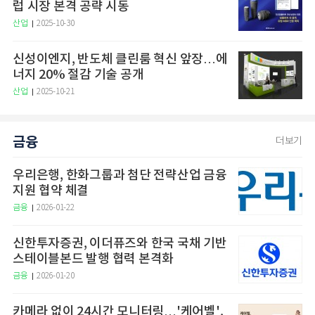
럽 시장 본격 공략 시동
산업
2025-10-30
신성이엔지, 반도체 클린룸 혁신 앞장…에
너지 20% 절감 기술 공개
산업
2025-10-21
금융
더보기
우리은행, 한화그룹과 첨단 전략산업 금융
지원 협약 체결
금융
2026-01-22
신한투자증권, 이더퓨즈와 한국 국채 기반
스테이블본드 발행 협력 본격화
금융
2026-01-20
카메라 없이 24시간 모니터링…'케어벨',