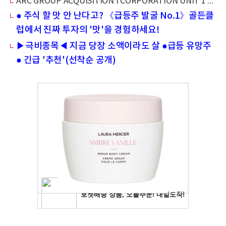
ARC GROUP ACQUISITION I CORPORATION UNIT 1 CL A & 1 WT &(ARCLU), IPO 완료 및 재무상태 보고
● 주식 할 맛 안 난다고? 《급등주 발굴 No.1》골든클
럽에서 진짜 투자의 '맛'을 경험하세요!
▶극비종목◀ 지금 당장 소액이라도 살 ●급등 유망주
● 긴급 '추천'(선착순 공개)