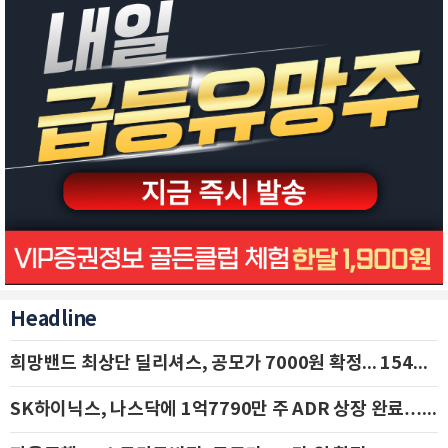
Headline
희망밴드 최상단 딜리셔스, 공모가 7000원 확정... 154억 규모 IPO 돌입
SK하이닉스, 나스닥에 1억7790만 주 ADR 상장 완료…29일 국내 추가 상장