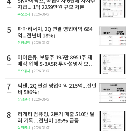
4
SK하이닉스, 독립이사 6인에 자사주
지급... 1억 2259만원 규모 처분
주요공시
2026-08-07
5
파마리서치, 2Q 연결 영업이익 664
억...전년비 18%↑
잠정실적
2026-08-07
6
아이온큐, 보통주 195만 8951주 재
매각 위해 S-3ASR 투자설명서 보충
서 제출
주요공시
2026-08-07
7
씨젠, 2Q 연결 영업이익 215억...전년
비 586%↑
잠정실적
2026-08-07
8
리게티 컴퓨팅, 2분기 매출 510만 달
러 기록…전년비 185% 급증
실적공시
2026-08-07