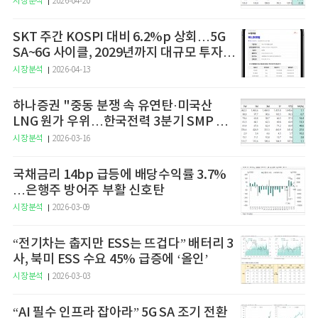
시장분석
2026-04-20
SKT 주간 KOSPI 대비 6.2%p 상회…5G
SA~6G 사이클, 2029년까지 대규모 투자
예고
시장분석
2026-04-13
하나증권 "중동 분쟁 속 유연탄·미국산
LNG 원가 우위…한국전력 3분기 SMP 상
승 전망"
시장분석
2026-03-16
국채금리 14bp 급등에 배당수익률 3.7%
…은행주 방어주 부활 신호탄
시장분석
2026-03-09
“전기차는 춥지만 ESS는 뜨겁다” 배터리 3
사, 북미 ESS 수요 45% 급증에 ‘올인’
시장분석
2026-03-03
“AI 필수 인프라 잡아라” 5G SA 조기 전환