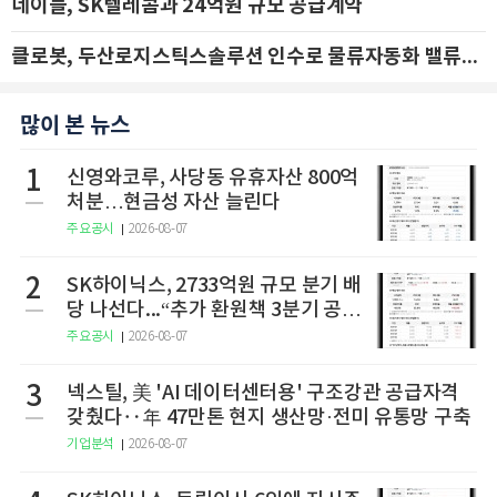
네이블, SK텔레콤과 24억원 규모 공급계약
클로봇, 두산로지스틱스솔루션 인수로 물류자동화 밸류체인 확장 추진 - IBK투자증권
많이 본 뉴스
1
신영와코루, 사당동 유휴자산 800억
처분…현금성 자산 늘린다
주요공시
2026-08-07
2
SK하이닉스, 2733억원 규모 분기 배
당 나선다...“추가 환원책 3분기 공
개”
주요공시
2026-08-07
3
넥스틸, 美 'AI 데이터센터용' 구조강관 공급자격
갖췄다‥年 47만톤 현지 생산망·전미 유통망 구축
기업분석
2026-08-07