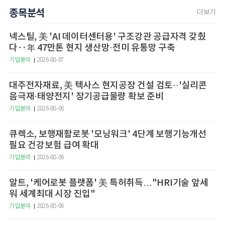
종목분석
더보기
넥스틸, 美 'AI 데이터센터용' 구조강관 공급자격 갖췄
다‥年 47만톤 현지 생산망·전미 유통망 구축
기업분석
2026-08-07
대주전자재료, 美 텍사스 현지공장 건설 검토··'실리콘
음극재·태양전지' 장기공급물량 확보 준비
기업분석
2026-08-06
큐렉소, 보행재활로봇 '모닝워크' 4단계 보행기능개선
필요 건강보험 급여 확대
기업분석
2026-08-06
알트, '케어로봇 플랫폼' 美 특허취득…"HRI기술 앞세
워 세계최대 시장 진입"
기업분석
2026-08-06