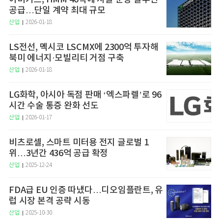
공급…단일 계약 최대 규모
산업
2026-01-18
LS전선, 멕시코 LSCMX에 2300억 투자해
북미 에너지·모빌리티 거점 구축
산업
2026-01-18
LG화학, 아시아 독점 판매 ‘엑스파렐’로 96
시간 수술 통증 완화 선도
산업
2026-01-17
비츠로셀, 스마트 미터용 전지 글로벌 1
위…3년간 436억 공급 확정
산업
2025-12-24
FDA급 EU 인증 따냈다…디오임플란트, 유
럽 시장 본격 공략 시동
산업
2025-10-30