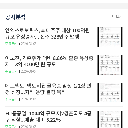
공시분석
더보기
엠엑스로보틱스, 최대주주 대상 100억원
규모 유상증자... 신주 328만주 발행
주요공시
2026-08-07
이노진, 기준주가 대비 8.86% 할증 유상증
자…8억 4000만 원 규모
주요공시
2026-08-07
메드팩토, 백토서팁 골육종 임상 1/2상 변
경 신청...최적 용량 결정 목적
주요공시
2026-08-07
HJ중공업, 1044억 규모 제2경춘국도 4공
구 낙찰...매출 대비 5.22%
주요공시
2026-08-07