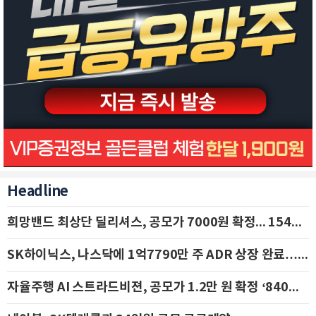
Headline
희망밴드 최상단 딜리셔스, 공모가 7000원 확정... 154억 규모 IPO 돌입
SK하이닉스, 나스닥에 1억7790만 주 ADR 상장 완료…29일 국내 추가 상장
자율주행 AI 스트라드비젼, 공모가 1.2만 원 확정 ‘840억 수혈’