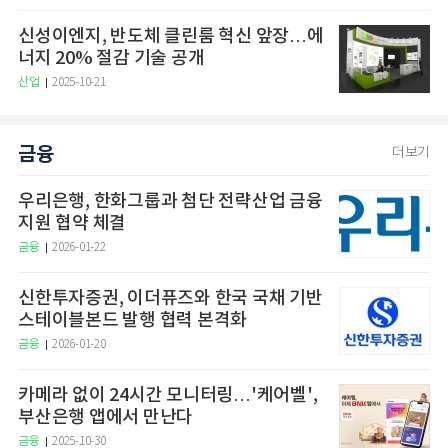
신성이엔지, 반도체 클린룸 혁신 앞장…에
너지 20% 절감 기술 공개
산업
2025-10-21
금융
더보기
우리은행, 한화그룹과 첨단 전략산업 금융
지원 협약 체결
금융
2026-01-22
신한투자증권, 이더퓨즈와 한국 국채 기반
스테이블본드 발행 협력 본격화
금융
2026-01-20
카메라 없이 24시간 모니터링…'케어벨',
부산은행 앱에서 만난다
금융
2025-10-30