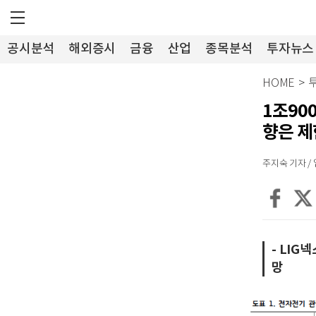
공시분석
해외증시
금융
산업
종목분석
투자뉴스
HOME
>
1조90
향은 
주지숙 기자 / 입력
- LIG
망