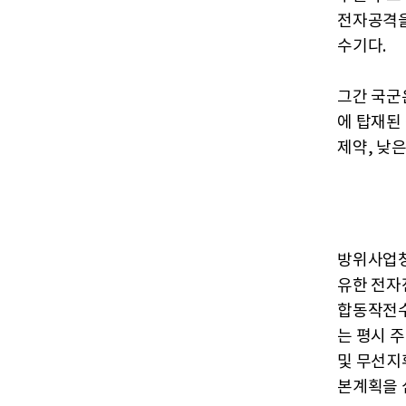
전자공격을
수기다.
그간 국군
에 탑재된
제약, 낮
방위사업청
유한 전자
합동작전수
는 평시 
및 무선지
본계획을 