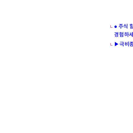
● 주식 
경험하세
▶극비종