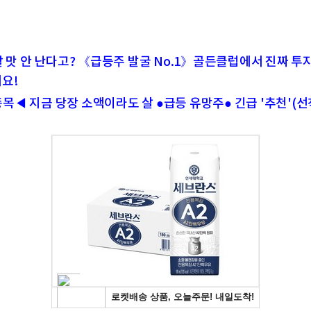
할 맛 안 난다고? 《급등주 발굴 No.1》골든클럽에서 진짜 투자
요!
목◀ 지금 당장 소액이라도 살 ●급등 유망주● 긴급 '추천'(선