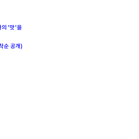
의 '맛'을
착순 공개)