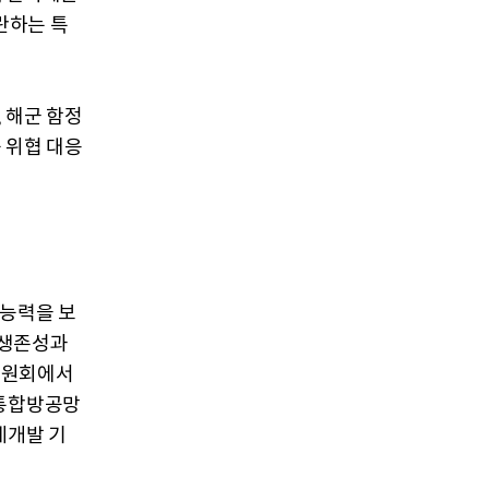
란하는 특
 해군 함정
 위협 대응
 능력을 보
 생존성과
위원회에서
 통합방공망
계개발 기