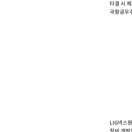
타결 시 
국항공우주
LIG넥스
장비 개발