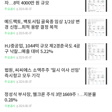
자…8억 4000만 원 규모
주요공시
2026-08-07
메드팩토, 백토서팁 골육종 임상 1/2상 변
경 신청...최적 용량 결정 목적
주요공시
2026-08-07
HJ중공업, 1044억 규모 제2경춘국도 4공
구 낙찰...매출 대비 5.22%
주요공시
2026-08-07
법원, 씨씨에스 소액주주 '일시 이사 선임'
즉시항고 모두 기각
주요공시
2026-08-07
정성식 부사장, 웰크론 주식 3만1669주 ↑…지분율
0.28%
지분공시
2026-08-07