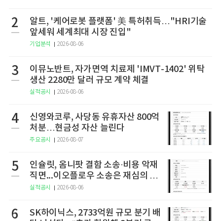
2
알트, '케어로봇 플랫폼' 美 특허취득…"HRI기술
앞세워 세계최대 시장 진입"
기업분석
2026-08-06
3
이뮤노반트, 자가면역 치료제 'IMVT-1402' 위탁
생산 2280만 달러 규모 계약 체결
실적공시
2026-08-06
4
신영와코루, 사당동 유휴자산 800억
처분…현금성 자산 늘린다
주요공시
2026-08-07
5
인슐릿, 옴니팟 결함 소송·비용 악재
직면...이오플로우 소송은 재심의 청
구
실적공시
2026-08-06
6
SK하이닉스, 2733억원 규모 분기 배