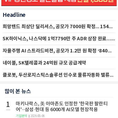
Headline
희망밴드 최상단 딜리셔스, 공모가 7000원 확정... 154억 규모 IPO 돌입
SK하이닉스, 나스닥에 1억7790만 주 ADR 상장 완료…29일 국내 추가 상장
자율주행 AI 스트라드비젼, 공모가 1.2만 원 확정 ‘840억 수혈’
네이블, SK텔레콤과 24억원 규모 공급계약
클로봇, 두산로지스틱스솔루션 인수로 물류자동화 밸류체인 확장 추진 - IBK투자증권
많이 본 뉴스
1
마키나락스, 美 아마존도 인정한 '한국판 팔란티
어'··삼성·현대 등 6000개 AI모델 현장적용
기업분석
2026-08-06