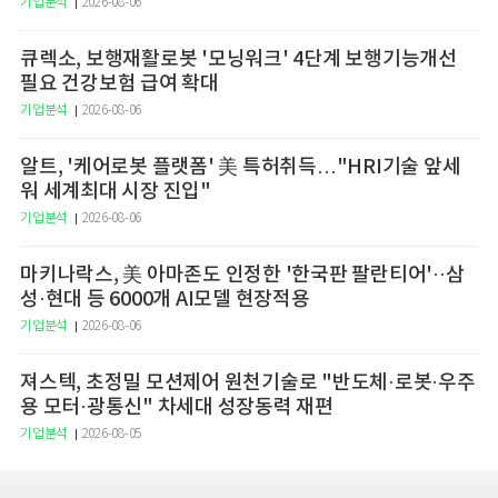
기업분석
2026-08-06
큐렉소, 보행재활로봇 '모닝워크' 4단계 보행기능개선
필요 건강보험 급여 확대
기업분석
2026-08-06
알트, '케어로봇 플랫폼' 美 특허취득…"HRI기술 앞세
워 세계최대 시장 진입"
기업분석
2026-08-06
마키나락스, 美 아마존도 인정한 '한국판 팔란티어'··삼
성·현대 등 6000개 AI모델 현장적용
기업분석
2026-08-06
져스텍, 초정밀 모션제어 원천기술로 "반도체·로봇·우주
용 모터·광통신" 차세대 성장동력 재편
기업분석
2026-08-05