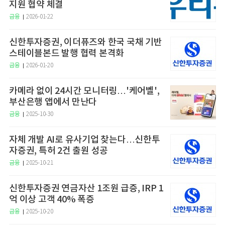
지원 협약 체결
금융
2026-01-22
신한투자증권, 이더퓨즈와 한국 국채 기반
스테이블본드 발행 협력 본격화
금융
2026-01-20
카메라 없이 24시간 모니터링…'케어벨',
부산은행 앱에서 만난다
금융
2025-10-30
자체 개발 AI로 유사기업 찾는다…신한투
자증권, 특허 2건 출원 성공
금융
2025-10-21
신한투자증권 연금자산 1조원 급증, IRP 1
억 이상 고객 40% 폭증
금융
2025-10-20