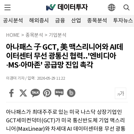
공시분석
해외증시
금융
산업
종목분석
투자뉴스
HOME
>
종목분석
>
기업분석
아나패스 子 GCT, 美 맥스리니어와 AI데
이터센터 무선 광통신 협력..'엔비디아
·MS·아마존' 공급망 진입 촉각
이경미 기자 / 입력 : 2026-05-29 11:22
아나패스가 최대주주로 있는 미국 나스닥 상장기업인
GCT세미컨덕터(GCT)가 미국 통신반도체 기업 맥스리
니어(MaxLinear)와 차세대 AI 데이터센터용 무선 광통