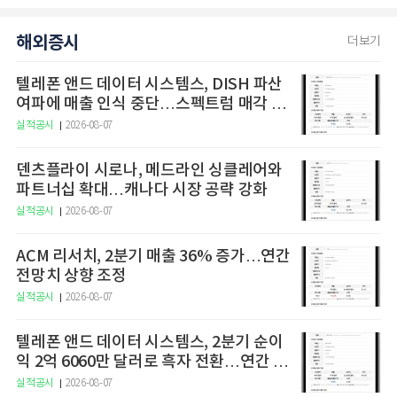
해외증시
더보기
텔레폰 앤드 데이터 시스템스, DISH 파산
여파에 매출 인식 중단…스펙트럼 매각 세
금 1억7000만달러 3분기 납부 예정
실적공시
2026-08-07
덴츠플라이 시로나, 메드라인 싱클레어와
파트너십 확대…캐나다 시장 공략 강화
실적공시
2026-08-07
ACM 리서치, 2분기 매출 36% 증가…연간
전망치 상향 조정
실적공시
2026-08-07
텔레폰 앤드 데이터 시스템스, 2분기 순이
익 2억 6060만 달러로 흑자 전환…연간 가
이던스 조정
실적공시
2026-08-07