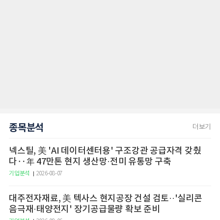
종목분석
더보기
넥스틸, 美 'AI 데이터센터용' 구조강관 공급자격 갖췄
다‥年 47만톤 현지 생산망·전미 유통망 구축
기업분석
2026-08-07
대주전자재료, 美 텍사스 현지공장 건설 검토··'실리콘
음극재·태양전지' 장기공급물량 확보 준비