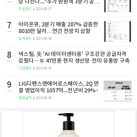
당 나선다...“추가 환원책 3분기 공
개”
주요공시
2026-08-07
7
아이온큐, 2분기 매출 287% 급증한
8010만 달러…연간 전망치 상향
실적공시
2026-08-06
8
넥스틸, 美 'AI 데이터센터용' 구조강관 공급자격
갖췄다‥年 47만톤 현지 생산망·전미 유통망 구축
기업분석
2026-08-07
9
LIG디펜스앤에어로스페이스, 2Q 연
결 영업이익 1057억...전년비 29%↑
잠정실적
2026-08-06