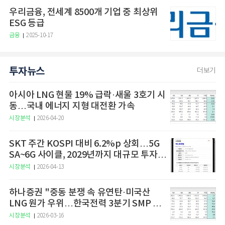
우리금융, 전세계 8500개 기업 중 최상위
ESG 등급
금융
2025-10-17
투자뉴스
더보기
아시아 LNG 현물 19% 급락·새울 3호기 시
동…국내 에너지 지형 대전환 가속
시장분석
2026-04-20
SKT 주간 KOSPI 대비 6.2%p 상회…5G
SA~6G 사이클, 2029년까지 대규모 투자
예고
시장분석
2026-04-13
하나증권 "중동 분쟁 속 유연탄·미국산
LNG 원가 우위…한국전력 3분기 SMP 상
승 전망"
시장분석
2026-03-16