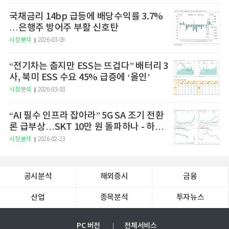
국채금리 14bp 급등에 배당수익률 3.7%
…은행주 방어주 부활 신호탄
시장분석
2026-03-09
“전기차는 춥지만 ESS는 뜨겁다” 배터리 3
사, 북미 ESS 수요 45% 급증에 ‘올인’
시장분석
2026-03-03
“AI 필수 인프라 잡아라” 5G SA 조기 전환
론 급부상…SKT 10만 원 돌파하나 - 하나
증권
시장분석
2026-02-23
공시분석
해외증시
금융
산업
종목분석
투자뉴스
PC 버전
전체서비스